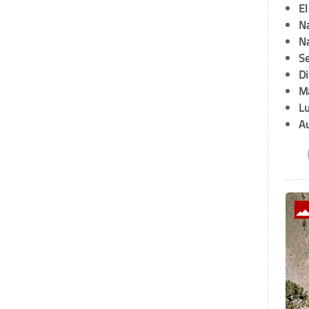
E
Na
Na
Se
D
M
L
A