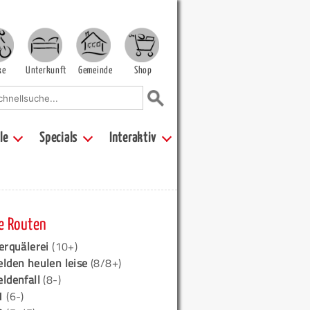
ke
Unterkunft
Gemeinde
Shop
le
Specials
Interaktiv
e Routen
erquälerei
(10+)
elden heulen leise
(8/8+)
eldenfall
(8-)
1
(6-)