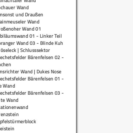
ainachtaler Wand
ochauer Wand
msonst und Draußen
rainmeuseler Wand
roßenoher Wand 01
biläumswand 01 - Linker Teil
oranger Wand 03 - Blinde Kuh
öseleck | Schlusssektor
echetsfelder Bärenfelsen 02 -
mchen
insrichter Wand | Dukes Nose
echetsfelder Bärenfelsen 01 -
e Wand
echetsfelder Bärenfelsen 03 -
hte Wand
tationenwand
renzstein
ipfelstürmerblock
eistein