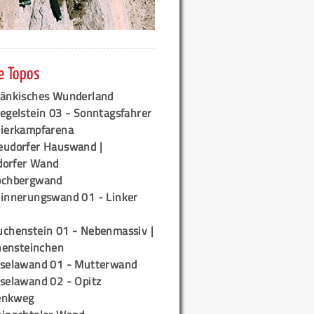
e Topos
ränkisches Wunderland
egelstein 03 - Sonntagsfahrer
tierkampfarena
eudorfer Hauswand |
orfer Wand
ochbergwand
rinnerungswand 01 - Linker
uchenstein 01 - Nebenmassiv |
ensteinchen
iselawand 01 - Mutterwand
iselawand 02 - Opitz
enkweg