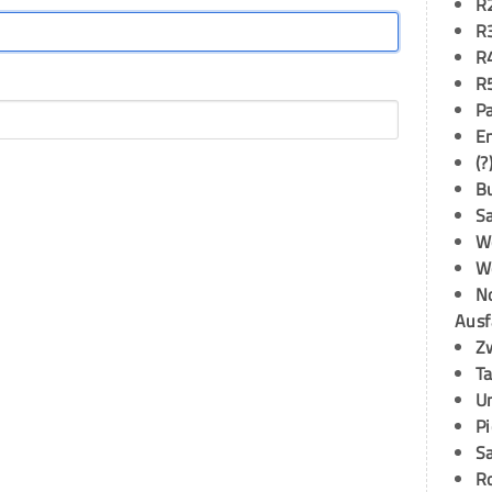
R
R
R
R
P
E
(?
B
S
W
W
N
Ausf
Z
T
U
P
S
R