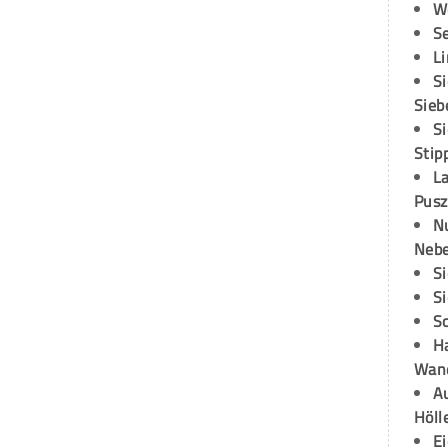
W
S
L
S
Sieb
S
Stip
L
Pusz
N
Neb
S
S
S
H
Wand
Au
Höll
E