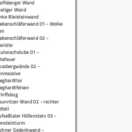
olfsberger Wand
eeliger Wand
inke Bleisteinwand
iebenschläferwand 01 - Wolke
en
iebenschläferwand 02 -
pvisite
auterachstube 01 -
tafeuer
ussbergwände 02 -
enmassive
ieghardttor
ieghardtfelsen
chiffsbug
aunritzer Wand 02 - rechter
teil
fseßtaler Höllenstein 03 -
ensteinturm
ichner Gedenkwand -