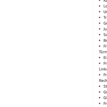
K
L
U
T
G
Ju
S
Br
Fr
Tür
E
Fr
Link
Fr
Rec
S
G
G
Fr