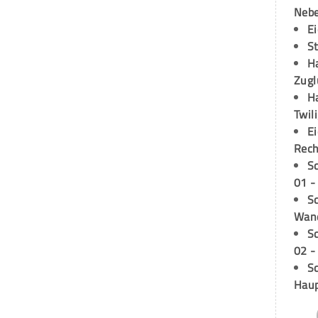
Neb
E
S
H
Zugl
H
Twil
E
Rech
S
01 -
Sc
Wand
S
02 -
Sc
Hau