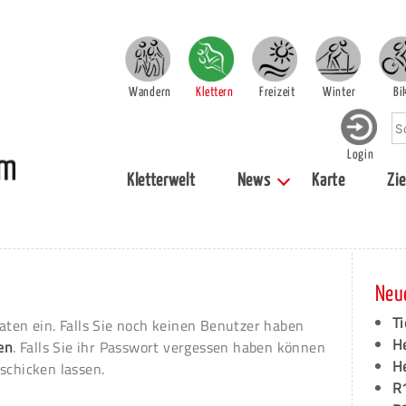
Wandern
Klettern
Freizeit
Winter
Bi
Login
Kletterwelt
News
Karte
Zie
Neu
Ti
aten ein. Falls Sie noch keinen Benutzer haben
H
ren
. Falls Sie ihr Passwort vergessen haben können
H
schicken lassen.
R