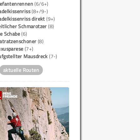
lefantenrennen
(6/6+)
delkissenriss
(8+/9-)
delkissenriss direkt
(9+)
itlicher Schmarotzer
(8)
ie Schabe
(6)
atratzenschoner
(8)
uxusparese
(7+)
ufgstellter Mausdreck
(7-)
aktuelle Routen