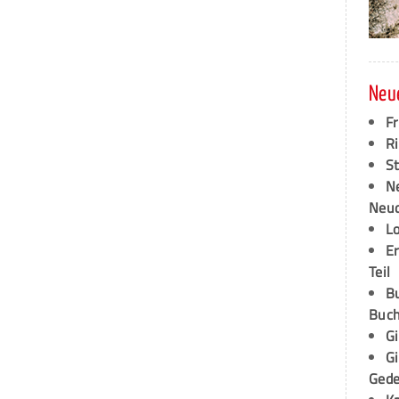
Neu
F
Ri
S
N
Neud
L
E
Teil
B
Buch
G
G
Ged