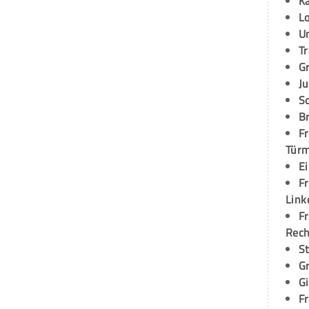
K
L
U
T
G
Ju
S
Br
Fr
Tür
E
Fr
Link
Fr
Rec
S
G
G
Fr