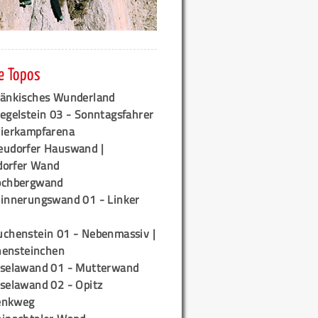
e Topos
ränkisches Wunderland
egelstein 03 - Sonntagsfahrer
tierkampfarena
eudorfer Hauswand |
orfer Wand
ochbergwand
rinnerungswand 01 - Linker
uchenstein 01 - Nebenmassiv |
ensteinchen
iselawand 01 - Mutterwand
iselawand 02 - Opitz
enkweg