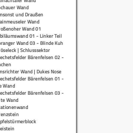
ainachtaler Wand
ochauer Wand
msonst und Draußen
rainmeuseler Wand
roßenoher Wand 01
biläumswand 01 - Linker Teil
oranger Wand 03 - Blinde Kuh
öseleck | Schlusssektor
echetsfelder Bärenfelsen 02 -
mchen
insrichter Wand | Dukes Nose
echetsfelder Bärenfelsen 01 -
e Wand
echetsfelder Bärenfelsen 03 -
hte Wand
tationenwand
renzstein
ipfelstürmerblock
eistein