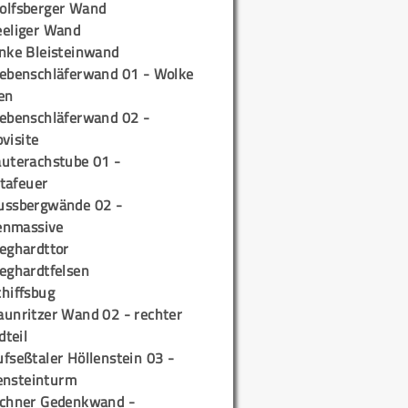
olfsberger Wand
eeliger Wand
inke Bleisteinwand
iebenschläferwand 01 - Wolke
en
iebenschläferwand 02 -
pvisite
auterachstube 01 -
tafeuer
ussbergwände 02 -
enmassive
ieghardttor
ieghardtfelsen
chiffsbug
aunritzer Wand 02 - rechter
teil
fseßtaler Höllenstein 03 -
ensteinturm
ichner Gedenkwand -