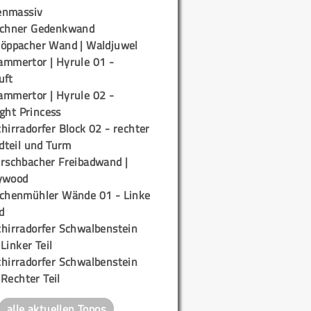
enmassiv
ichner Gedenkwand
töppacher Wand | Waldjuwel
ammertor | Hyrule 01 -
uft
ammertor | Hyrule 02 -
ight Princess
hirradorfer Block 02 - rechter
teil und Turm
irschbacher Freibadwand |
ywood
ichenmühler Wände 01 - Linke
d
chirradorfer Schwalbenstein
 Linker Teil
chirradorfer Schwalbenstein
 Rechter Teil
alle aktuellen Topos