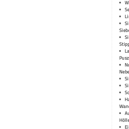
W
S
L
S
Sieb
S
Stip
L
Pusz
N
Neb
S
S
S
H
Wand
Au
Höll
E