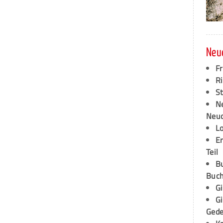
Neu
F
Ri
S
N
Neud
L
E
Teil
B
Buch
G
G
Ged