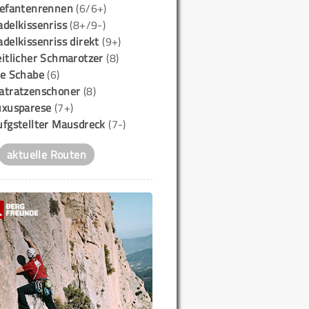
lefantenrennen
(6/6+)
delkissenriss
(8+/9-)
delkissenriss direkt
(9+)
itlicher Schmarotzer
(8)
ie Schabe
(6)
atratzenschoner
(8)
uxusparese
(7+)
ufgstellter Mausdreck
(7-)
aktuelle Routen