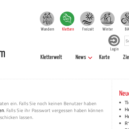
Wandern
Klettern
Freizeit
Winter
Bi
Login
Kletterwelt
News
Karte
Zie
Neu
Ti
aten ein. Falls Sie noch keinen Benutzer haben
H
ren
. Falls Sie ihr Passwort vergessen haben können
H
schicken lassen.
R