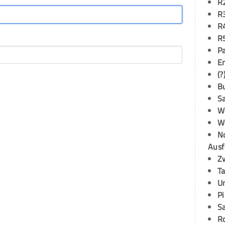
R
R
R
R
P
E
(?
B
S
W
W
N
Ausf
Z
T
U
P
S
R