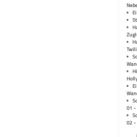
Neb
E
S
H
Zugl
H
Twil
Sc
Wand
H
Holl
E
Wan
S
01 -
S
02 -