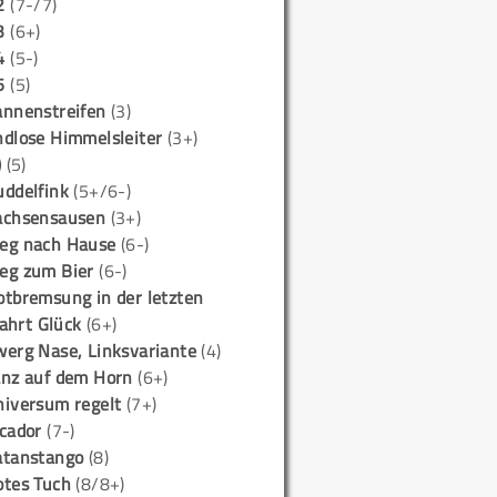
2
(7-/7)
3
(6+)
4
(5-)
5
(5)
annenstreifen
(3)
ndlose Himmelsleiter
(3+)
)
(5)
uddelfink
(5+/6-)
achsensausen
(3+)
eg nach Hause
(6-)
eg zum Bier
(6-)
otbremsung in der letzten
ahrt Glück
(6+)
werg Nase, Linksvariante
(4)
anz auf dem Horn
(6+)
niversum regelt
(7+)
icador
(7-)
atanstango
(8)
otes Tuch
(8/8+)