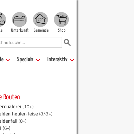
ke
Unterkunft
Gemeinde
Shop
le
Specials
Interaktiv
e Routen
erquälerei
(10+)
elden heulen leise
(8/8+)
eldenfall
(8-)
1
(6-)