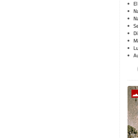
E
Na
Na
Se
D
M
L
A