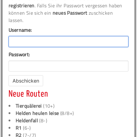
registrieren
. Falls Sie ihr Passwort vergessen haben
können Sie sich ein
neues Passwort
zuschicken
lassen.
Username:
Passwort:
Neue Routen
Tierquälerei
(10+)
Helden heulen leise
(8/8+)
Heldenfall
(8-)
R1
(6-)
R2
(7-/7)