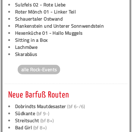
Sulzfels 02 - Rote Liebe
Roter Mönch 01 - Linker Teil
Schauertaler Ostwand
Plankenstein und Unterer Sonnwendstein
Hexenküche 01 - Hallo Muggels
Sitting in a Box
Lachmöwe
Skarabäus
alle Rock-Events
Neue Barfuß Routen
Dobrindts Mautdesaster
(bf 6-/6)
Südkante
(bf 9-)
Streitsucht
(bf 8+)
Bad Girl
(bf 8+)