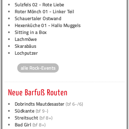
Sulzfels 02 - Rote Liebe
Roter Mönch 01 - Linker Teil
Schauertaler Ostwand
Hexenküche 01 - Hallo Muggels
Sitting in a Box
Lachmöwe
Skarabäus
Lochputzer
alle Rock-Events
Neue Barfuß Routen
Dobrindts Mautdesaster
(bf 6-/6)
Südkante
(bf 9-)
Streitsucht
(bf 8+)
Bad Girl
(bf 8+)