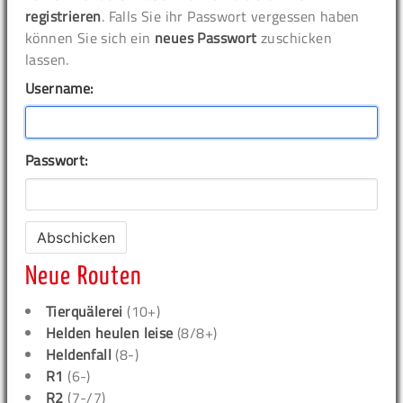
registrieren
. Falls Sie ihr Passwort vergessen haben
können Sie sich ein
neues Passwort
zuschicken
lassen.
Username:
Passwort:
Neue Routen
Tierquälerei
(10+)
Helden heulen leise
(8/8+)
Heldenfall
(8-)
R1
(6-)
R2
(7-/7)