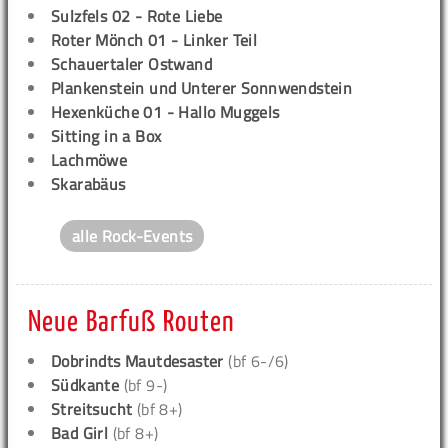
Sulzfels 02 - Rote Liebe
Roter Mönch 01 - Linker Teil
Schauertaler Ostwand
Plankenstein und Unterer Sonnwendstein
Hexenküche 01 - Hallo Muggels
Sitting in a Box
Lachmöwe
Skarabäus
alle Rock-Events
Neue Barfuß Routen
Dobrindts Mautdesaster
(bf 6-/6)
Südkante
(bf 9-)
Streitsucht
(bf 8+)
Bad Girl
(bf 8+)