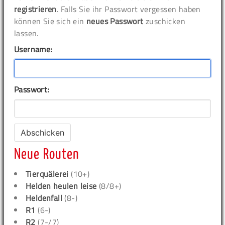
registrieren
. Falls Sie ihr Passwort vergessen haben
können Sie sich ein
neues Passwort
zuschicken
lassen.
Username:
Passwort:
Neue Routen
Tierquälerei
(10+)
Helden heulen leise
(8/8+)
Heldenfall
(8-)
R1
(6-)
R2
(7-/7)