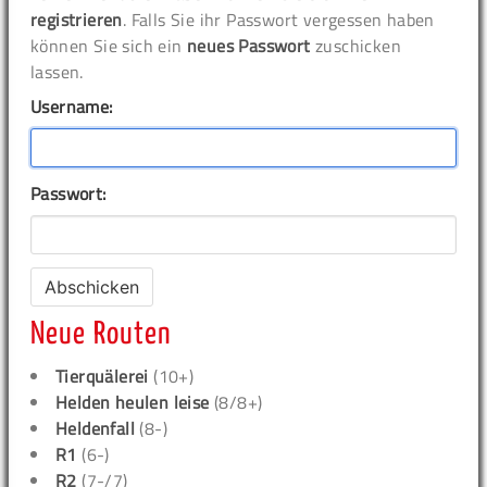
registrieren
. Falls Sie ihr Passwort vergessen haben
können Sie sich ein
neues Passwort
zuschicken
lassen.
Username:
Passwort:
Neue Routen
Tierquälerei
(10+)
Helden heulen leise
(8/8+)
Heldenfall
(8-)
R1
(6-)
R2
(7-/7)