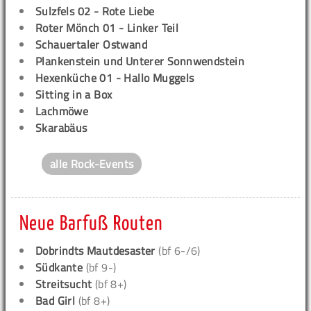
Sulzfels 02 - Rote Liebe
Roter Mönch 01 - Linker Teil
Schauertaler Ostwand
Plankenstein und Unterer Sonnwendstein
Hexenküche 01 - Hallo Muggels
Sitting in a Box
Lachmöwe
Skarabäus
alle Rock-Events
Neue Barfuß Routen
Dobrindts Mautdesaster
(bf 6-/6)
Südkante
(bf 9-)
Streitsucht
(bf 8+)
Bad Girl
(bf 8+)