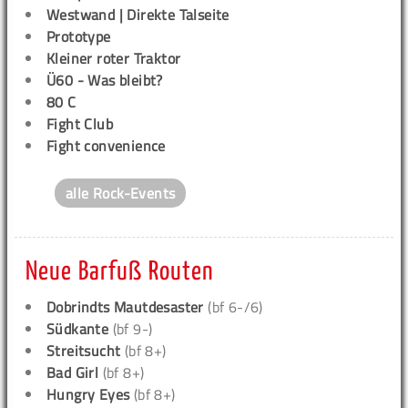
Westwand | Direkte Talseite
Prototype
Kleiner roter Traktor
Ü60 - Was bleibt?
80 C
Fight Club
Fight convenience
alle Rock-Events
Neue Barfuß Routen
Dobrindts Mautdesaster
(bf 6-/6)
Südkante
(bf 9-)
Streitsucht
(bf 8+)
Bad Girl
(bf 8+)
Hungry Eyes
(bf 8+)