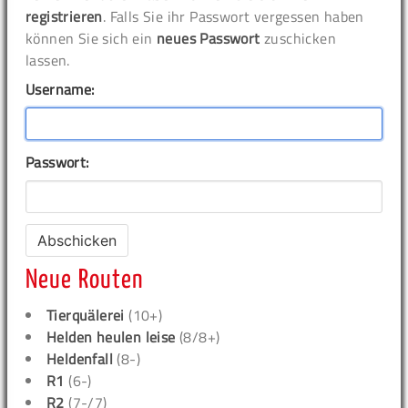
registrieren
. Falls Sie ihr Passwort vergessen haben
können Sie sich ein
neues Passwort
zuschicken
lassen.
Username:
Passwort:
Neue Routen
Tierquälerei
(10+)
Helden heulen leise
(8/8+)
Heldenfall
(8-)
R1
(6-)
R2
(7-/7)