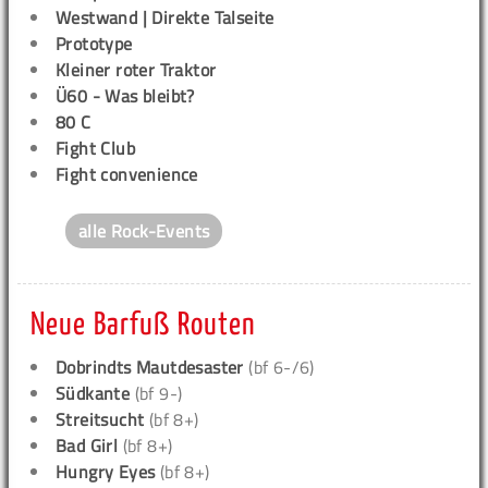
Westwand | Direkte Talseite
Prototype
Kleiner roter Traktor
Ü60 - Was bleibt?
80 C
Fight Club
Fight convenience
alle Rock-Events
Neue Barfuß Routen
Dobrindts Mautdesaster
(bf 6-/6)
Südkante
(bf 9-)
Streitsucht
(bf 8+)
Bad Girl
(bf 8+)
Hungry Eyes
(bf 8+)