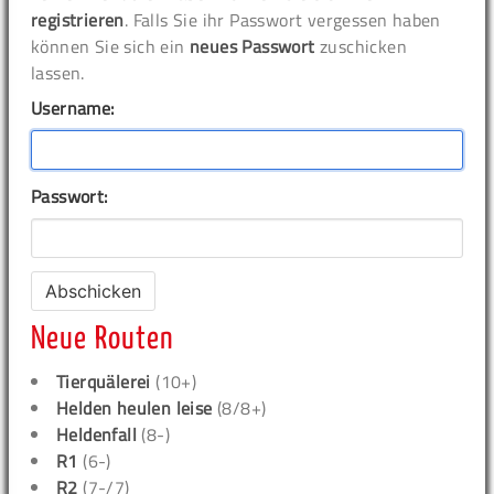
registrieren
. Falls Sie ihr Passwort vergessen haben
können Sie sich ein
neues Passwort
zuschicken
lassen.
Username:
Passwort:
Neue Routen
Tierquälerei
(10+)
Helden heulen leise
(8/8+)
Heldenfall
(8-)
R1
(6-)
R2
(7-/7)