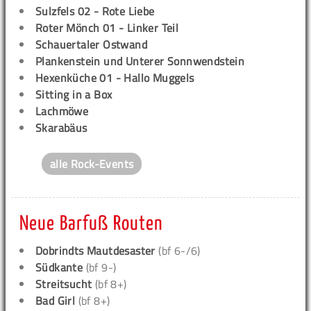
Sulzfels 02 - Rote Liebe
Roter Mönch 01 - Linker Teil
Schauertaler Ostwand
Plankenstein und Unterer Sonnwendstein
Hexenküche 01 - Hallo Muggels
Sitting in a Box
Lachmöwe
Skarabäus
alle Rock-Events
Neue Barfuß Routen
Dobrindts Mautdesaster
(bf 6-/6)
Südkante
(bf 9-)
Streitsucht
(bf 8+)
Bad Girl
(bf 8+)