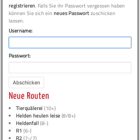
registrieren
. Falls Sie ihr Passwort vergessen haben
können Sie sich ein
neues Passwort
zuschicken
lassen.
Username:
Passwort:
Neue Routen
Tierquälerei
(10+)
Helden heulen leise
(8/8+)
Heldenfall
(8-)
R1
(6-)
R2
(7-/7)