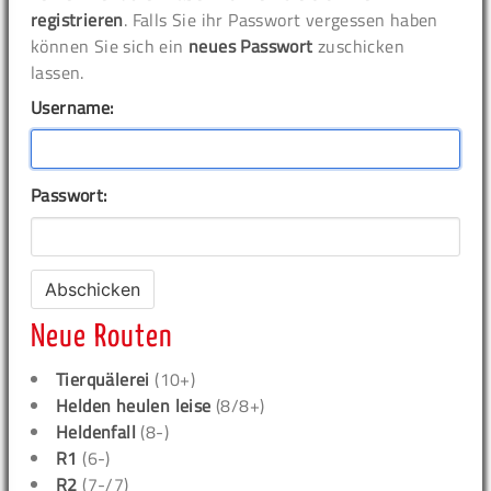
registrieren
. Falls Sie ihr Passwort vergessen haben
können Sie sich ein
neues Passwort
zuschicken
lassen.
Username:
Passwort:
Neue Routen
Tierquälerei
(10+)
Helden heulen leise
(8/8+)
Heldenfall
(8-)
R1
(6-)
R2
(7-/7)