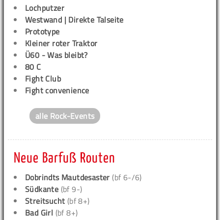
Lochputzer
Westwand | Direkte Talseite
Prototype
Kleiner roter Traktor
Ü60 - Was bleibt?
80 C
Fight Club
Fight convenience
alle Rock-Events
Neue Barfuß Routen
Dobrindts Mautdesaster
(bf 6-/6)
Südkante
(bf 9-)
Streitsucht
(bf 8+)
Bad Girl
(bf 8+)