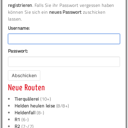
registrieren
. Falls Sie ihr Passwort vergessen haben
können Sie sich ein
neues Passwort
zuschicken
lassen.
Username:
Passwort:
Neue Routen
Tierquälerei
(10+)
Helden heulen leise
(8/8+)
Heldenfall
(8-)
R1
(6-)
R2
(7-/7)