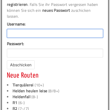
registrieren
. Falls Sie ihr Passwort vergessen haben
können Sie sich ein
neues Passwort
zuschicken
lassen.
Username:
Passwort:
Neue Routen
Tierquälerei
(10+)
Helden heulen leise
(8/8+)
Heldenfall
(8-)
R1
(6-)
R2
(7-/7)