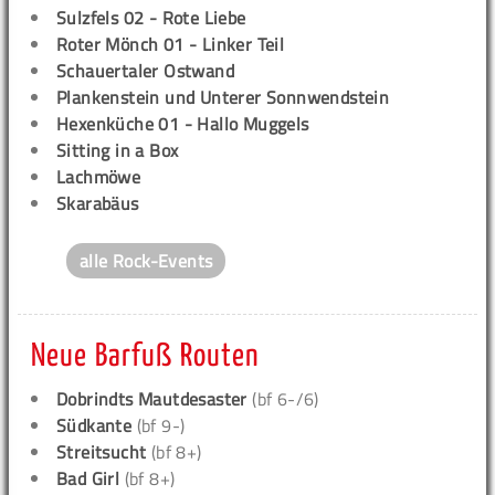
Sulzfels 02 - Rote Liebe
Roter Mönch 01 - Linker Teil
Schauertaler Ostwand
Plankenstein und Unterer Sonnwendstein
Hexenküche 01 - Hallo Muggels
Sitting in a Box
Lachmöwe
Skarabäus
alle Rock-Events
Neue Barfuß Routen
Dobrindts Mautdesaster
(bf 6-/6)
Südkante
(bf 9-)
Streitsucht
(bf 8+)
Bad Girl
(bf 8+)