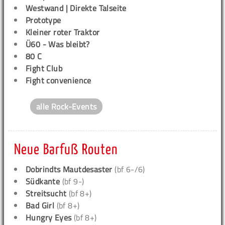
Westwand | Direkte Talseite
Prototype
Kleiner roter Traktor
Ü60 - Was bleibt?
80 C
Fight Club
Fight convenience
alle Rock-Events
Neue Barfuß Routen
Dobrindts Mautdesaster
(bf 6-/6)
Südkante
(bf 9-)
Streitsucht
(bf 8+)
Bad Girl
(bf 8+)
Hungry Eyes
(bf 8+)