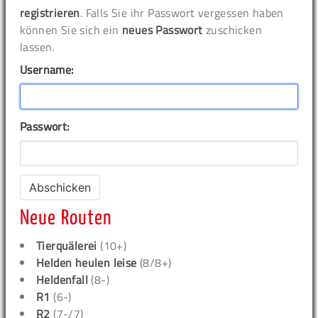
registrieren
. Falls Sie ihr Passwort vergessen haben
können Sie sich ein
neues Passwort
zuschicken
lassen.
Username:
Passwort:
Neue Routen
Tierquälerei
(10+)
Helden heulen leise
(8/8+)
Heldenfall
(8-)
R1
(6-)
R2
(7-/7)