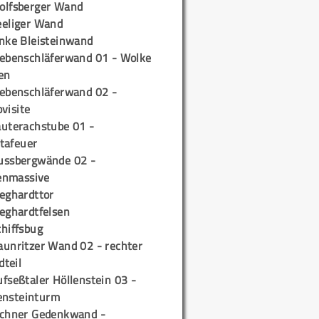
olfsberger Wand
eeliger Wand
inke Bleisteinwand
iebenschläferwand 01 - Wolke
en
iebenschläferwand 02 -
pvisite
auterachstube 01 -
tafeuer
ussbergwände 02 -
enmassive
ieghardttor
ieghardtfelsen
chiffsbug
aunritzer Wand 02 - rechter
teil
fseßtaler Höllenstein 03 -
ensteinturm
ichner Gedenkwand -