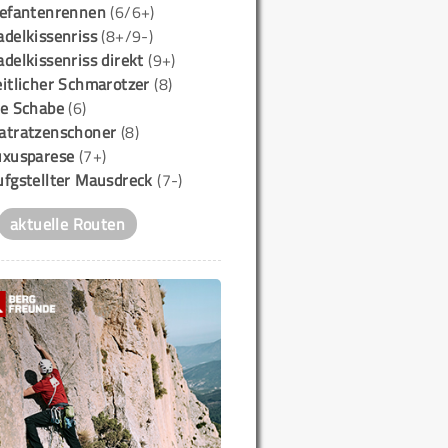
lefantenrennen
(6/6+)
delkissenriss
(8+/9-)
delkissenriss direkt
(9+)
itlicher Schmarotzer
(8)
ie Schabe
(6)
atratzenschoner
(8)
uxusparese
(7+)
ufgstellter Mausdreck
(7-)
aktuelle Routen