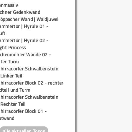
enmassiv
ichner Gedenkwand
töppacher Wand | Waldjuwel
ammertor | Hyrule 01 -
uft
ammertor | Hyrule 02 -
ight Princess
ichenmühler Wände 02 -
ter Turm
chirradorfer Schwalbenstein
 Linker Teil
hirradorfer Block 02 - rechter
teil und Turm
chirradorfer Schwalbenstein
 Rechter Teil
hirradorfer Block 01 -
ptwand
alle aktuellen Topos