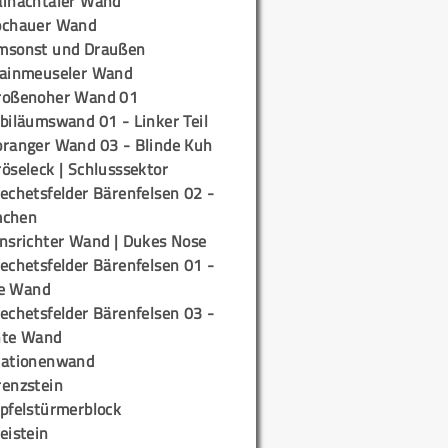
ainachtaler Wand
ochauer Wand
msonst und Draußen
rainmeuseler Wand
roßenoher Wand 01
biläumswand 01 - Linker Teil
oranger Wand 03 - Blinde Kuh
öseleck | Schlusssektor
echetsfelder Bärenfelsen 02 -
mchen
insrichter Wand | Dukes Nose
echetsfelder Bärenfelsen 01 -
e Wand
echetsfelder Bärenfelsen 03 -
hte Wand
tationenwand
renzstein
ipfelstürmerblock
eistein