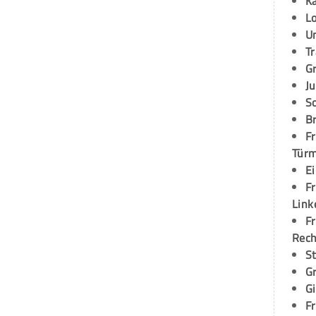
K
L
U
T
G
Ju
S
Br
Fr
Tür
E
Fr
Link
Fr
Rec
S
G
G
Fr