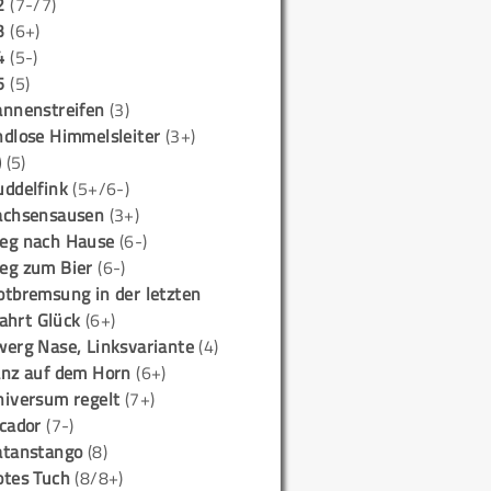
2
(7-/7)
3
(6+)
4
(5-)
5
(5)
annenstreifen
(3)
ndlose Himmelsleiter
(3+)
)
(5)
uddelfink
(5+/6-)
achsensausen
(3+)
eg nach Hause
(6-)
eg zum Bier
(6-)
otbremsung in der letzten
ahrt Glück
(6+)
werg Nase, Linksvariante
(4)
anz auf dem Horn
(6+)
niversum regelt
(7+)
icador
(7-)
atanstango
(8)
otes Tuch
(8/8+)