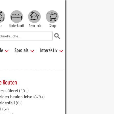
ke
Unterkunft
Gemeinde
Shop
le
Specials
Interaktiv
e Routen
erquälerei
(10+)
elden heulen leise
(8/8+)
eldenfall
(8-)
1
(6-)