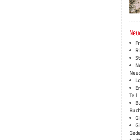
Neu
F
Ri
S
N
Neud
L
E
Teil
B
Buch
G
G
Ged