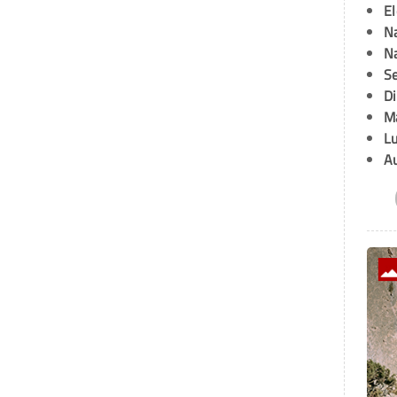
E
Na
Na
Se
D
M
L
A