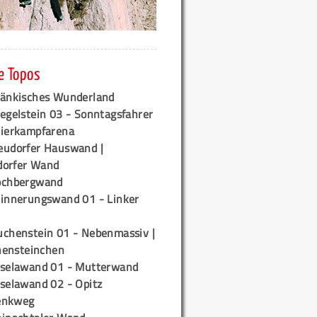
e Topos
ränkisches Wunderland
egelstein 03 - Sonntagsfahrer
tierkampfarena
eudorfer Hauswand |
orfer Wand
ochbergwand
rinnerungswand 01 - Linker
uchenstein 01 - Nebenmassiv |
ensteinchen
iselawand 01 - Mutterwand
iselawand 02 - Opitz
enkweg