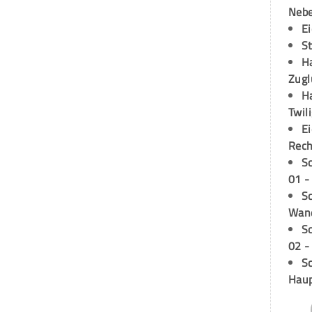
Neb
E
S
H
Zugl
H
Twil
E
Rech
S
01 -
Sc
Wand
S
02 -
Sc
Hau