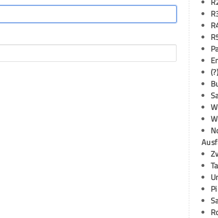
R
R
R
R
P
E
(?
B
S
W
W
N
Ausf
Z
T
U
P
S
R