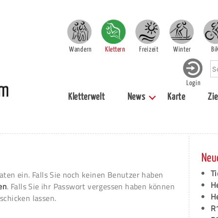
Wandern
Klettern
Freizeit
Winter
Bi
Login
Kletterwelt
News
Karte
Zie
Neu
Ti
aten ein. Falls Sie noch keinen Benutzer haben
H
ren
. Falls Sie ihr Passwort vergessen haben können
H
schicken lassen.
R