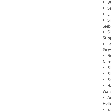
W
S
L
S
Sieb
S
Stip
L
Pusz
N
Neb
S
S
S
H
Wand
Au
Höll
E