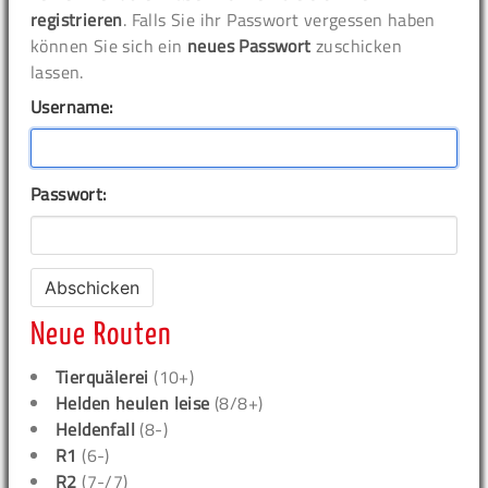
registrieren
. Falls Sie ihr Passwort vergessen haben
können Sie sich ein
neues Passwort
zuschicken
lassen.
Username:
Passwort:
Neue Routen
Tierquälerei
(10+)
Helden heulen leise
(8/8+)
Heldenfall
(8-)
R1
(6-)
R2
(7-/7)