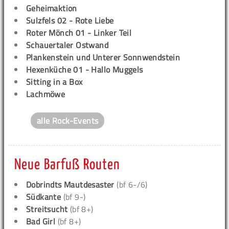
Geheimaktion
Sulzfels 02 - Rote Liebe
Roter Mönch 01 - Linker Teil
Schauertaler Ostwand
Plankenstein und Unterer Sonnwendstein
Hexenküche 01 - Hallo Muggels
Sitting in a Box
Lachmöwe
alle Rock-Events
Neue Barfuß Routen
Dobrindts Mautdesaster
(bf 6-/6)
Südkante
(bf 9-)
Streitsucht
(bf 8+)
Bad Girl
(bf 8+)