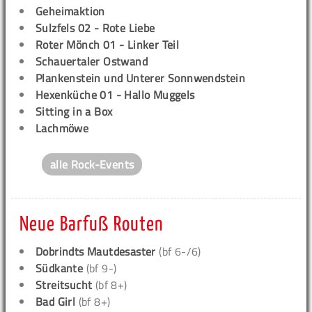
Geheimaktion
Sulzfels 02 - Rote Liebe
Roter Mönch 01 - Linker Teil
Schauertaler Ostwand
Plankenstein und Unterer Sonnwendstein
Hexenküche 01 - Hallo Muggels
Sitting in a Box
Lachmöwe
alle Rock-Events
Neue Barfuß Routen
Dobrindts Mautdesaster
(bf 6-/6)
Südkante
(bf 9-)
Streitsucht
(bf 8+)
Bad Girl
(bf 8+)