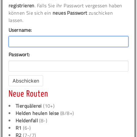
registrieren
. Falls Sie ihr Passwort vergessen haben
können Sie sich ein
neues Passwort
zuschicken
lassen.
Username:
Passwort:
Neue Routen
Tierquälerei
(10+)
Helden heulen leise
(8/8+)
Heldenfall
(8-)
R1
(6-)
R2
(7-/7)