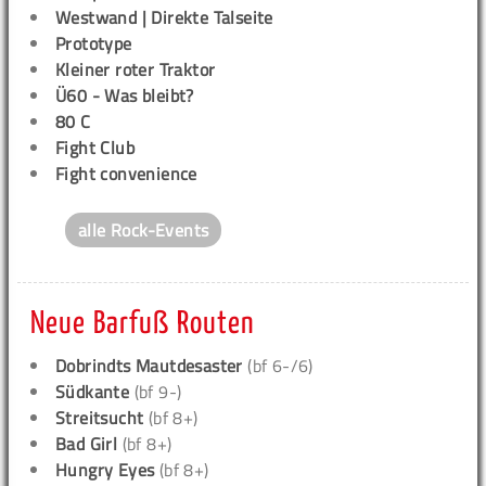
Westwand | Direkte Talseite
Prototype
Kleiner roter Traktor
Ü60 - Was bleibt?
80 C
Fight Club
Fight convenience
alle Rock-Events
Neue Barfuß Routen
Dobrindts Mautdesaster
(bf 6-/6)
Südkante
(bf 9-)
Streitsucht
(bf 8+)
Bad Girl
(bf 8+)
Hungry Eyes
(bf 8+)