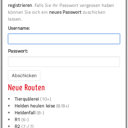
registrieren
. Falls Sie ihr Passwort vergessen haben
können Sie sich ein
neues Passwort
zuschicken
lassen.
Username:
Passwort:
Neue Routen
Tierquälerei
(10+)
Helden heulen leise
(8/8+)
Heldenfall
(8-)
R1
(6-)
R2
(7-/7)