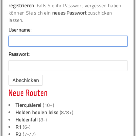
registrieren
. Falls Sie ihr Passwort vergessen haben
können Sie sich ein
neues Passwort
zuschicken
lassen.
Username:
Passwort:
Neue Routen
Tierquälerei
(10+)
Helden heulen leise
(8/8+)
Heldenfall
(8-)
R1
(6-)
R2
(7-/7)