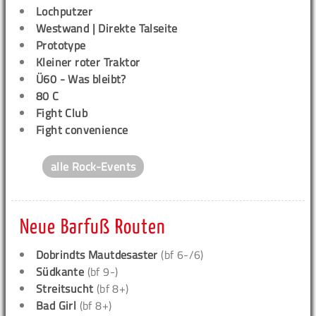
Lochputzer
Westwand | Direkte Talseite
Prototype
Kleiner roter Traktor
Ü60 - Was bleibt?
80 C
Fight Club
Fight convenience
alle Rock-Events
Neue Barfuß Routen
Dobrindts Mautdesaster
(bf 6-/6)
Südkante
(bf 9-)
Streitsucht
(bf 8+)
Bad Girl
(bf 8+)