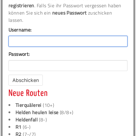
registrieren
. Falls Sie ihr Passwort vergessen haben
können Sie sich ein
neues Passwort
zuschicken
lassen.
Username:
Passwort:
Neue Routen
Tierquälerei
(10+)
Helden heulen leise
(8/8+)
Heldenfall
(8-)
R1
(6-)
R2
(7-/7)