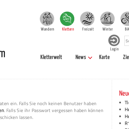
Wandern
Klettern
Freizeit
Winter
Bi
Login
Kletterwelt
News
Karte
Zie
Neu
Ti
aten ein. Falls Sie noch keinen Benutzer haben
H
ren
. Falls Sie ihr Passwort vergessen haben können
H
schicken lassen.
R