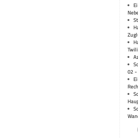
E
Neb
S
H
Zugl
H
Twil
A
S
02 -
E
Rech
Sc
Hau
Sc
Wand