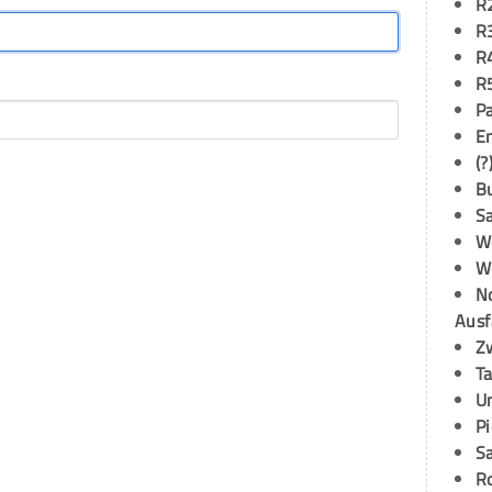
R
R
R
R
P
E
(?
B
S
W
W
N
Ausf
Z
T
U
P
S
R