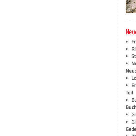
Neu
F
Ri
S
N
Neud
L
E
Teil
B
Buch
G
G
Ged