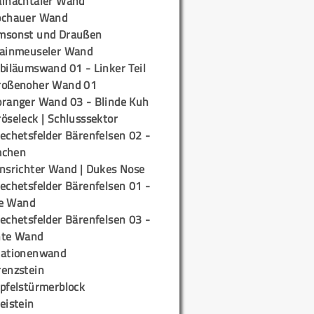
ainachtaler Wand
ochauer Wand
msonst und Draußen
rainmeuseler Wand
biläumswand 01 - Linker Teil
roßenoher Wand 01
oranger Wand 03 - Blinde Kuh
öseleck | Schlusssektor
echetsfelder Bärenfelsen 02 -
mchen
insrichter Wand | Dukes Nose
echetsfelder Bärenfelsen 01 -
e Wand
echetsfelder Bärenfelsen 03 -
hte Wand
tationenwand
renzstein
ipfelstürmerblock
eistein