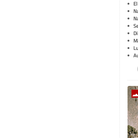
E
Na
Na
Se
D
M
L
A