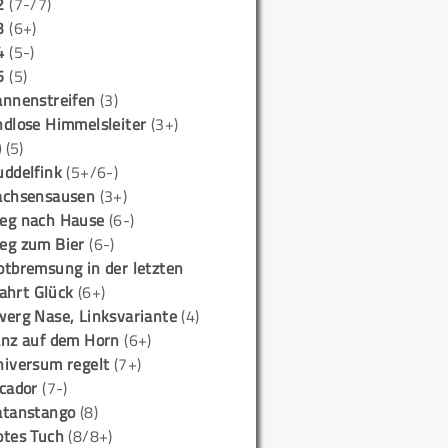
2
(7-/7)
3
(6+)
4
(5-)
5
(5)
annenstreifen
(3)
ndlose Himmelsleiter
(3+)
)
(5)
uddelfink
(5+/6-)
achsensausen
(3+)
eg nach Hause
(6-)
eg zum Bier
(6-)
otbremsung in der letzten
ahrt Glück
(6+)
werg Nase, Linksvariante
(4)
anz auf dem Horn
(6+)
niversum regelt
(7+)
icador
(7-)
atanstango
(8)
otes Tuch
(8/8+)