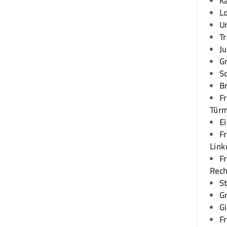
K
L
U
T
Ju
G
S
Br
Fr
Tür
E
Fr
Link
Fr
Rec
S
G
G
Fr