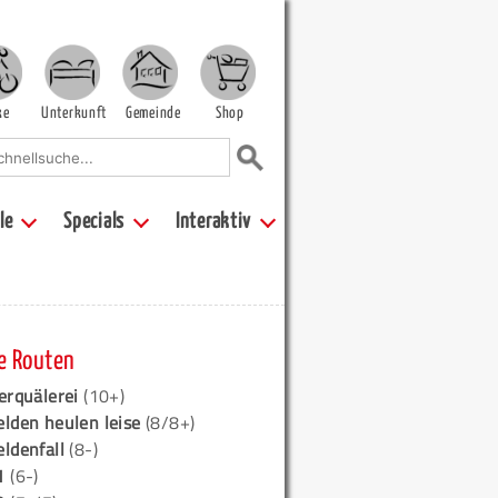
ke
Unterkunft
Gemeinde
Shop
le
Specials
Interaktiv
e Routen
erquälerei
(10+)
elden heulen leise
(8/8+)
eldenfall
(8-)
1
(6-)