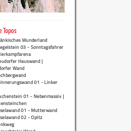
e Topos
ränkisches Wunderland
egelstein 03 - Sonntagsfahrer
tierkampfarena
eudorfer Hauswand |
orfer Wand
ochbergwand
rinnerungswand 01 - Linker
uchenstein 01 - Nebenmassiv |
ensteinchen
iselawand 01 - Mutterwand
iselawand 02 - Opitz
enkweg