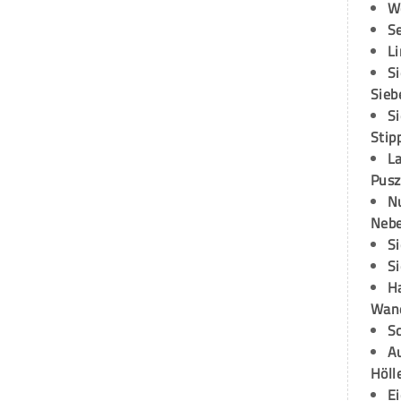
W
S
L
S
Sieb
S
Stip
L
Pusz
N
Neb
S
S
H
Wand
S
Au
Höll
E