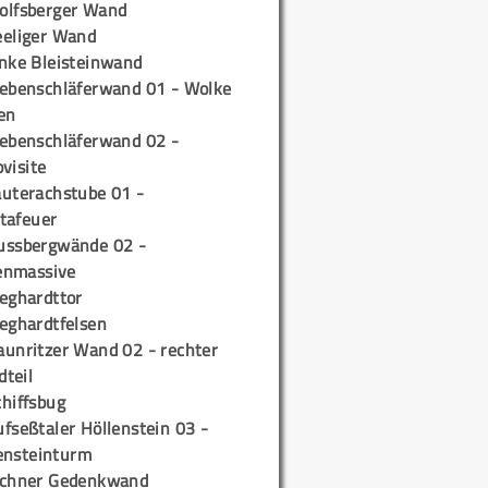
olfsberger Wand
eeliger Wand
inke Bleisteinwand
iebenschläferwand 01 - Wolke
en
iebenschläferwand 02 -
pvisite
auterachstube 01 -
tafeuer
ussbergwände 02 -
enmassive
ieghardttor
ieghardtfelsen
aunritzer Wand 02 - rechter
teil
chiffsbug
fseßtaler Höllenstein 03 -
ensteinturm
ichner Gedenkwand