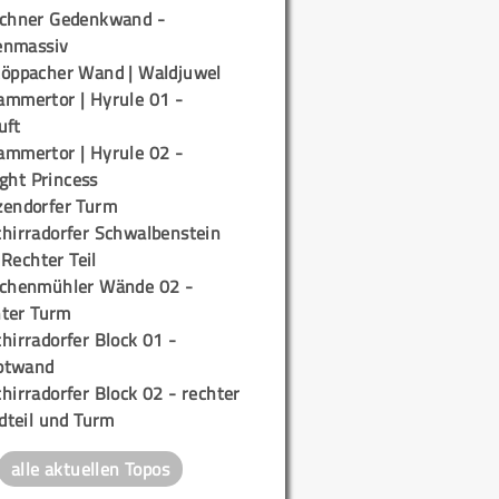
ichner Gedenkwand -
enmassiv
töppacher Wand | Waldjuwel
ammertor | Hyrule 01 -
uft
ammertor | Hyrule 02 -
ight Princess
zendorfer Turm
chirradorfer Schwalbenstein
 Rechter Teil
ichenmühler Wände 02 -
ter Turm
hirradorfer Block 01 -
ptwand
hirradorfer Block 02 - rechter
teil und Turm
alle aktuellen Topos