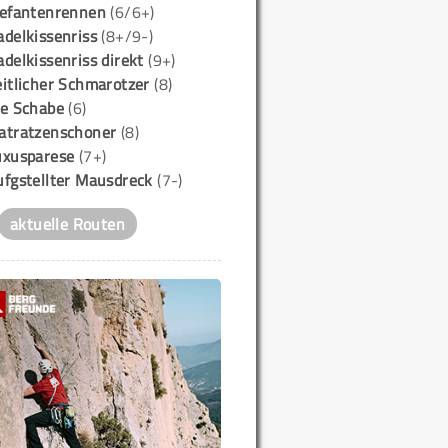
lefantenrennen
(6/6+)
delkissenriss
(8+/9-)
delkissenriss direkt
(9+)
itlicher Schmarotzer
(8)
ie Schabe
(6)
atratzenschoner
(8)
uxusparese
(7+)
ufgstellter Mausdreck
(7-)
aktuelle Routen