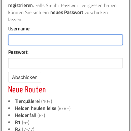
registrieren
. Falls Sie ihr Passwort vergessen haben
können Sie sich ein
neues Passwort
zuschicken
lassen.
Username:
Passwort:
Neue Routen
Tierquälerei
(10+)
Helden heulen leise
(8/8+)
Heldenfall
(8-)
R1
(6-)
R2
(7-/7)