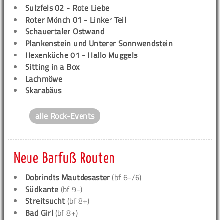
Sulzfels 02 - Rote Liebe
Roter Mönch 01 - Linker Teil
Schauertaler Ostwand
Plankenstein und Unterer Sonnwendstein
Hexenküche 01 - Hallo Muggels
Sitting in a Box
Lachmöwe
Skarabäus
alle Rock-Events
Neue Barfuß Routen
Dobrindts Mautdesaster
(bf 6-/6)
Südkante
(bf 9-)
Streitsucht
(bf 8+)
Bad Girl
(bf 8+)