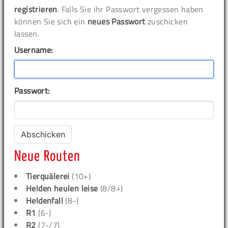
registrieren
. Falls Sie ihr Passwort vergessen haben
können Sie sich ein
neues Passwort
zuschicken
lassen.
Username:
Passwort:
Neue Routen
Tierquälerei
(10+)
Helden heulen leise
(8/8+)
Heldenfall
(8-)
R1
(6-)
R2
(7-/7)