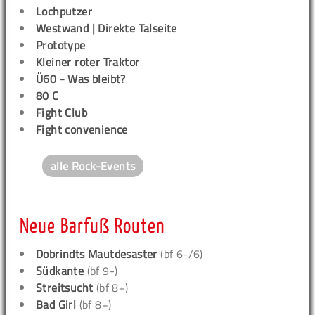
Lochputzer
Westwand | Direkte Talseite
Prototype
Kleiner roter Traktor
Ü60 - Was bleibt?
80 C
Fight Club
Fight convenience
alle Rock-Events
Neue Barfuß Routen
Dobrindts Mautdesaster
(bf 6-/6)
Südkante
(bf 9-)
Streitsucht
(bf 8+)
Bad Girl
(bf 8+)