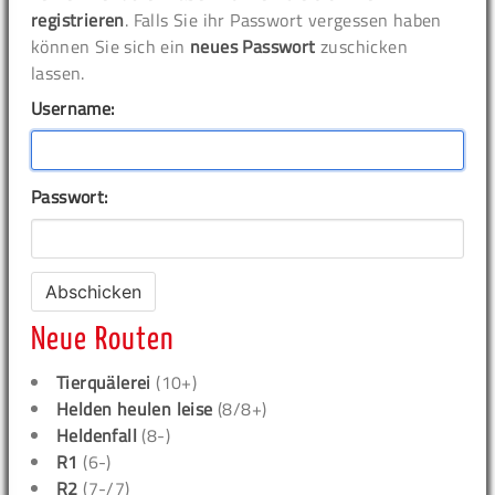
registrieren
. Falls Sie ihr Passwort vergessen haben
können Sie sich ein
neues Passwort
zuschicken
lassen.
Username:
Passwort:
Neue Routen
Tierquälerei
(10+)
Helden heulen leise
(8/8+)
Heldenfall
(8-)
R1
(6-)
R2
(7-/7)