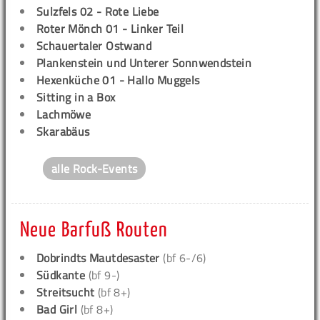
Sulzfels 02 - Rote Liebe
Roter Mönch 01 - Linker Teil
Schauertaler Ostwand
Plankenstein und Unterer Sonnwendstein
Hexenküche 01 - Hallo Muggels
Sitting in a Box
Lachmöwe
Skarabäus
alle Rock-Events
Neue Barfuß Routen
Dobrindts Mautdesaster
(bf 6-/6)
Südkante
(bf 9-)
Streitsucht
(bf 8+)
Bad Girl
(bf 8+)