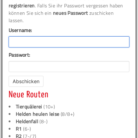
registrieren
. Falls Sie ihr Passwort vergessen haben
können Sie sich ein
neues Passwort
zuschicken
lassen.
Username:
Passwort:
Neue Routen
Tierquälerei
(10+)
Helden heulen leise
(8/8+)
Heldenfall
(8-)
R1
(6-)
R2
(7-/7)