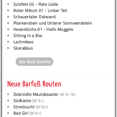
Sulzfels 02 - Rote Liebe
Roter Mönch 01 - Linker Teil
Schauertaler Ostwand
Plankenstein und Unterer Sonnwendstein
Hexenküche 01 - Hallo Muggels
Sitting in a Box
Lachmöwe
Skarabäus
alle Rock-Events
Neue Barfuß Routen
Dobrindts Mautdesaster
(bf 6-/6)
Südkante
(bf 9-)
Streitsucht
(bf 8+)
Bad Girl
(bf 8+)