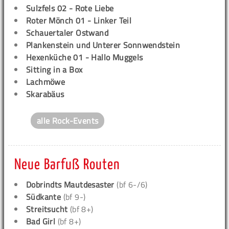
Sulzfels 02 - Rote Liebe
Roter Mönch 01 - Linker Teil
Schauertaler Ostwand
Plankenstein und Unterer Sonnwendstein
Hexenküche 01 - Hallo Muggels
Sitting in a Box
Lachmöwe
Skarabäus
alle Rock-Events
Neue Barfuß Routen
Dobrindts Mautdesaster
(bf 6-/6)
Südkante
(bf 9-)
Streitsucht
(bf 8+)
Bad Girl
(bf 8+)