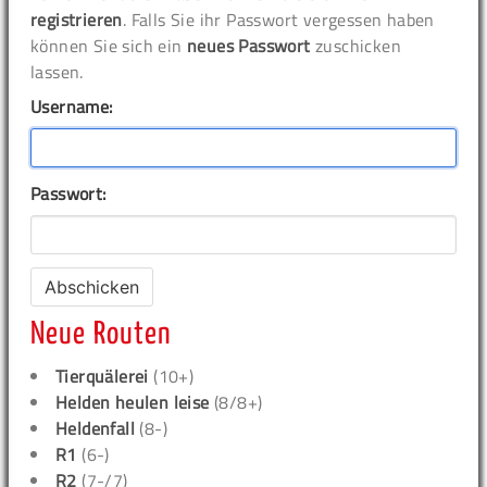
registrieren
. Falls Sie ihr Passwort vergessen haben
können Sie sich ein
neues Passwort
zuschicken
lassen.
Username:
Passwort:
Neue Routen
Tierquälerei
(10+)
Helden heulen leise
(8/8+)
Heldenfall
(8-)
R1
(6-)
R2
(7-/7)