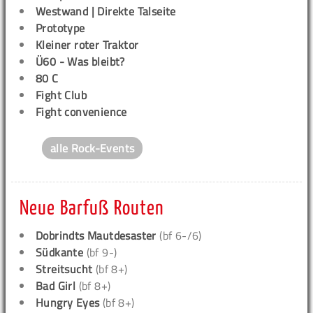
Westwand | Direkte Talseite
Prototype
Kleiner roter Traktor
Ü60 - Was bleibt?
80 C
Fight Club
Fight convenience
alle Rock-Events
Neue Barfuß Routen
Dobrindts Mautdesaster
(bf 6-/6)
Südkante
(bf 9-)
Streitsucht
(bf 8+)
Bad Girl
(bf 8+)
Hungry Eyes
(bf 8+)