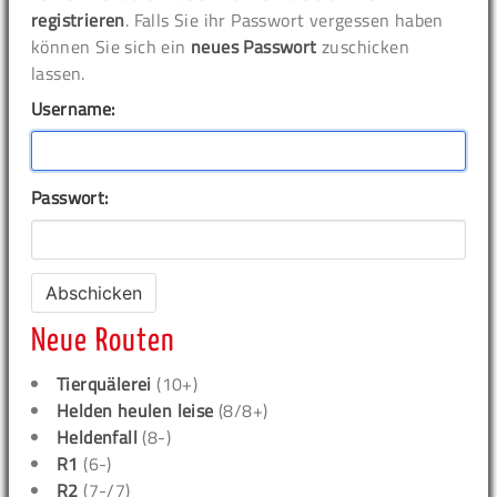
registrieren
. Falls Sie ihr Passwort vergessen haben
können Sie sich ein
neues Passwort
zuschicken
lassen.
Username:
Passwort:
Neue Routen
Tierquälerei
(10+)
Helden heulen leise
(8/8+)
Heldenfall
(8-)
R1
(6-)
R2
(7-/7)