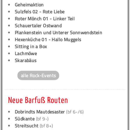
Geheimaktion
Sulzfels 02 - Rote Liebe
Roter Mönch 01 - Linker Teil
Schauertaler Ostwand
Plankenstein und Unterer Sonnwendstein
Hexenküche 01 - Hallo Muggels
Sitting in a Box
Lachmöwe
Skarabäus
alle Rock-Events
Neue Barfuß Routen
Dobrindts Mautdesaster
(bf 6-/6)
Südkante
(bf 9-)
Streitsucht
(bf 8+)