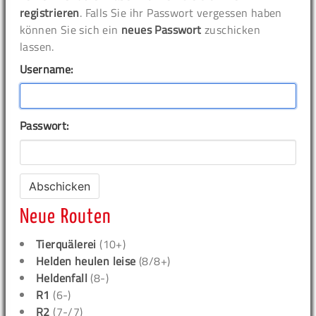
registrieren
. Falls Sie ihr Passwort vergessen haben
können Sie sich ein
neues Passwort
zuschicken
lassen.
Username:
Passwort:
Neue Routen
Tierquälerei
(10+)
Helden heulen leise
(8/8+)
Heldenfall
(8-)
R1
(6-)
R2
(7-/7)