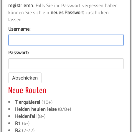
registrieren
. Falls Sie ihr Passwort vergessen haben
können Sie sich ein
neues Passwort
zuschicken
lassen.
Username:
Passwort:
Neue Routen
Tierquälerei
(10+)
Helden heulen leise
(8/8+)
Heldenfall
(8-)
R1
(6-)
R2
(7-/7)