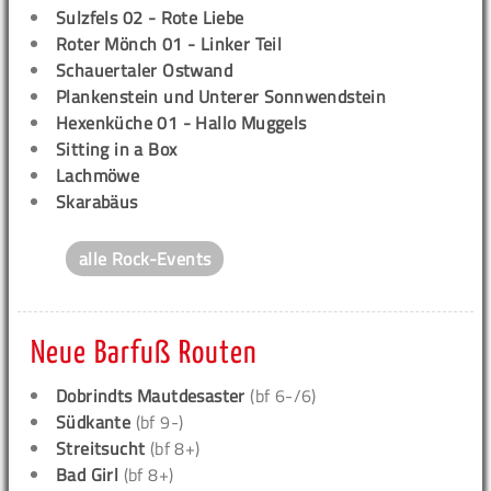
Sulzfels 02 - Rote Liebe
Roter Mönch 01 - Linker Teil
Schauertaler Ostwand
Plankenstein und Unterer Sonnwendstein
Hexenküche 01 - Hallo Muggels
Sitting in a Box
Lachmöwe
Skarabäus
alle Rock-Events
Neue Barfuß Routen
Dobrindts Mautdesaster
(bf 6-/6)
Südkante
(bf 9-)
Streitsucht
(bf 8+)
Bad Girl
(bf 8+)