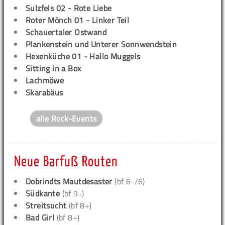
Sulzfels 02 - Rote Liebe
Roter Mönch 01 - Linker Teil
Schauertaler Ostwand
Plankenstein und Unterer Sonnwendstein
Hexenküche 01 - Hallo Muggels
Sitting in a Box
Lachmöwe
Skarabäus
alle Rock-Events
Neue Barfuß Routen
Dobrindts Mautdesaster
(bf 6-/6)
Südkante
(bf 9-)
Streitsucht
(bf 8+)
Bad Girl
(bf 8+)