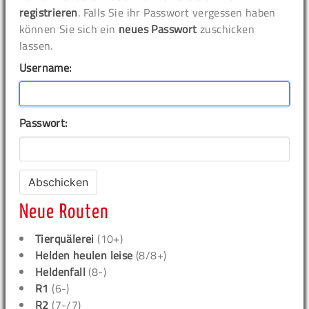
registrieren
. Falls Sie ihr Passwort vergessen haben
können Sie sich ein
neues Passwort
zuschicken
lassen.
Username:
Passwort:
Neue Routen
Tierquälerei
(10+)
Helden heulen leise
(8/8+)
Heldenfall
(8-)
R1
(6-)
R2
(7-/7)