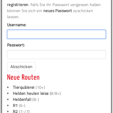
registrieren
. Falls Sie ihr Passwort vergessen haben
können Sie sich ein
neues Passwort
zuschicken
lassen.
Username:
Passwort:
Neue Routen
Tierquälerei
(10+)
Helden heulen leise
(8/8+)
Heldenfall
(8-)
R1
(6-)
R2
(7-/7)