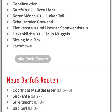
Geheimaktion
Sulzfels 02 - Rote Liebe
Roter Mönch 01 - Linker Teil
Schauertaler Ostwand
Plankenstein und Unterer Sonnwendstein
Hexenküche 01 - Hallo Muggels
Sitting in a Box
Lachmöwe
alle Rock-Events
Neue Barfuß Routen
Dobrindts Mautdesaster
(bf 6-/6)
Südkante
(bf 9-)
Streitsucht
(bf 8+)
Bad Girl
(bf 8+)