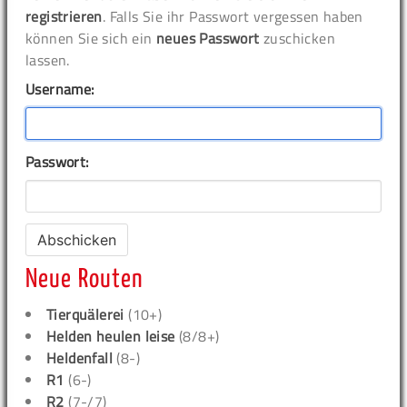
registrieren
. Falls Sie ihr Passwort vergessen haben
können Sie sich ein
neues Passwort
zuschicken
lassen.
Username:
Passwort:
Neue Routen
Tierquälerei
(10+)
Helden heulen leise
(8/8+)
Heldenfall
(8-)
R1
(6-)
R2
(7-/7)