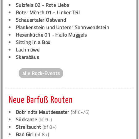
Sulzfels 02 - Rote Liebe
Roter Mönch 01 - Linker Teil
Schauertaler Ostwand
Plankenstein und Unterer Sonnwendstein
Hexenküche 01 - Hallo Muggels
Sitting in a Box
Lachmöwe
Skarabäus
alle Rock-Events
Neue Barfuß Routen
Dobrindts Mautdesaster
(bf 6-/6)
Südkante
(bf 9-)
Streitsucht
(bf 8+)
Bad Girl
(bf 8+)