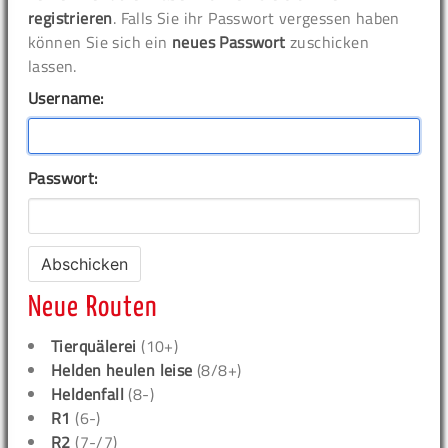
registrieren
. Falls Sie ihr Passwort vergessen haben
können Sie sich ein
neues Passwort
zuschicken
lassen.
Username:
Passwort:
Neue Routen
Tierquälerei
(10+)
Helden heulen leise
(8/8+)
Heldenfall
(8-)
R1
(6-)
R2
(7-/7)