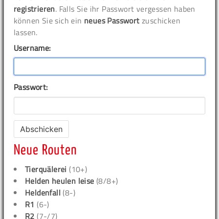
registrieren
. Falls Sie ihr Passwort vergessen haben
können Sie sich ein
neues Passwort
zuschicken
lassen.
Username:
Passwort:
Neue Routen
Tierquälerei
(10+)
Helden heulen leise
(8/8+)
Heldenfall
(8-)
R1
(6-)
R2
(7-/7)