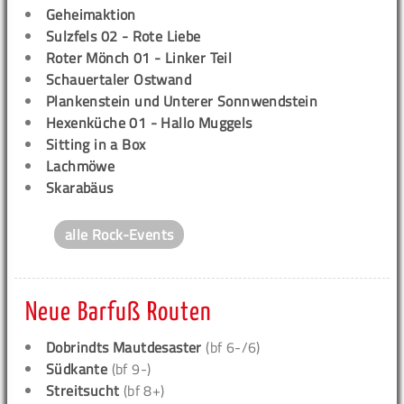
Geheimaktion
Sulzfels 02 - Rote Liebe
Roter Mönch 01 - Linker Teil
Schauertaler Ostwand
Plankenstein und Unterer Sonnwendstein
Hexenküche 01 - Hallo Muggels
Sitting in a Box
Lachmöwe
Skarabäus
alle Rock-Events
Neue Barfuß Routen
Dobrindts Mautdesaster
(bf 6-/6)
Südkante
(bf 9-)
Streitsucht
(bf 8+)