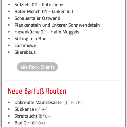
Sulzfels 02 - Rote Liebe
Roter Mönch 01 - Linker Teil
Schauertaler Ostwand
Plankenstein und Unterer Sonnwendstein
Hexenküche 01 - Hallo Muggels
Sitting in a Box
Lachmöwe
Skarabäus
alle Rock-Events
Neue Barfuß Routen
Dobrindts Mautdesaster
(bf 6-/6)
Südkante
(bf 9-)
Streitsucht
(bf 8+)
Bad Girl
(bf 8+)