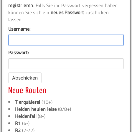
registrieren
. Falls Sie ihr Passwort vergessen haben
können Sie sich ein
neues Passwort
zuschicken
lassen.
Username:
Passwort:
Neue Routen
Tierquälerei
(10+)
Helden heulen leise
(8/8+)
Heldenfall
(8-)
R1
(6-)
R2
(7-/7)