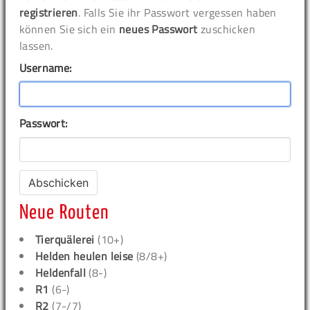
registrieren
. Falls Sie ihr Passwort vergessen haben
können Sie sich ein
neues Passwort
zuschicken
lassen.
Username:
Passwort:
Neue Routen
Tierquälerei
(10+)
Helden heulen leise
(8/8+)
Heldenfall
(8-)
R1
(6-)
R2
(7-/7)