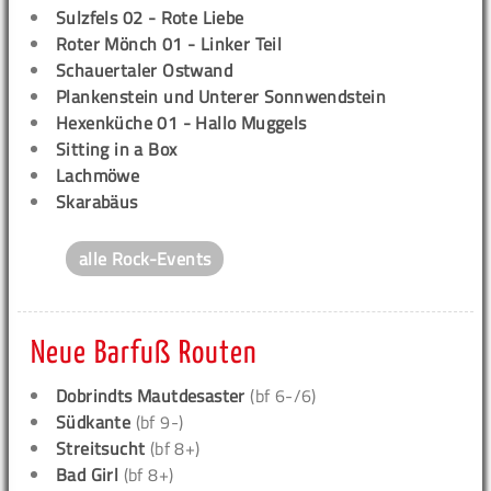
Sulzfels 02 - Rote Liebe
Roter Mönch 01 - Linker Teil
Schauertaler Ostwand
Plankenstein und Unterer Sonnwendstein
Hexenküche 01 - Hallo Muggels
Sitting in a Box
Lachmöwe
Skarabäus
alle Rock-Events
Neue Barfuß Routen
Dobrindts Mautdesaster
(bf 6-/6)
Südkante
(bf 9-)
Streitsucht
(bf 8+)
Bad Girl
(bf 8+)