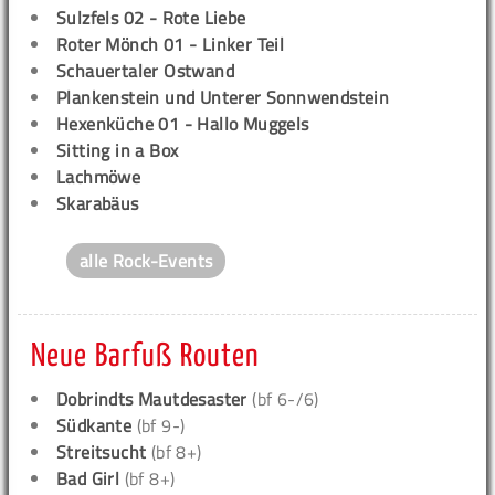
Sulzfels 02 - Rote Liebe
Roter Mönch 01 - Linker Teil
Schauertaler Ostwand
Plankenstein und Unterer Sonnwendstein
Hexenküche 01 - Hallo Muggels
Sitting in a Box
Lachmöwe
Skarabäus
alle Rock-Events
Neue Barfuß Routen
Dobrindts Mautdesaster
(bf 6-/6)
Südkante
(bf 9-)
Streitsucht
(bf 8+)
Bad Girl
(bf 8+)