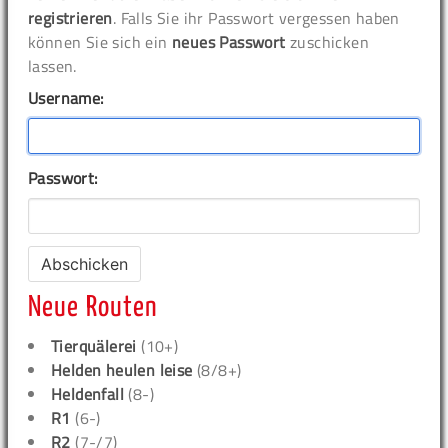
registrieren
. Falls Sie ihr Passwort vergessen haben
können Sie sich ein
neues Passwort
zuschicken
lassen.
Username:
Passwort:
Neue Routen
Tierquälerei
(10+)
Helden heulen leise
(8/8+)
Heldenfall
(8-)
R1
(6-)
R2
(7-/7)