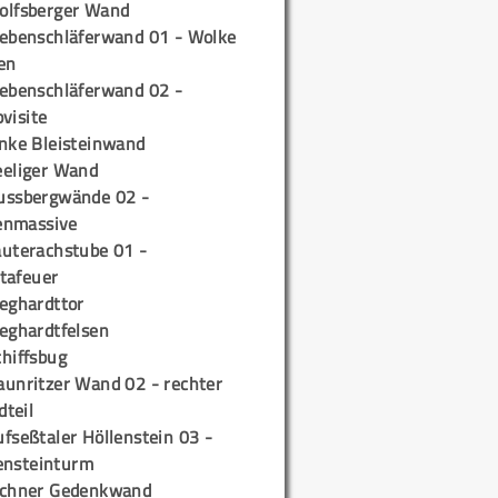
olfsberger Wand
iebenschläferwand 01 - Wolke
en
iebenschläferwand 02 -
pvisite
inke Bleisteinwand
eeliger Wand
ussbergwände 02 -
enmassive
auterachstube 01 -
tafeuer
ieghardttor
ieghardtfelsen
chiffsbug
aunritzer Wand 02 - rechter
teil
fseßtaler Höllenstein 03 -
ensteinturm
ichner Gedenkwand