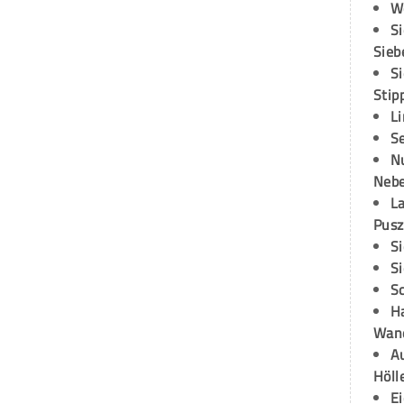
W
S
Sieb
S
Stip
L
S
N
Neb
L
Pusz
S
S
S
H
Wand
Au
Höll
E