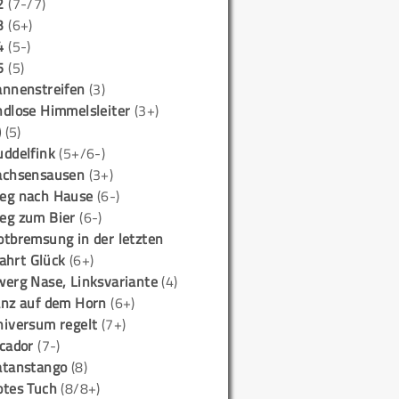
2
(7-/7)
3
(6+)
4
(5-)
5
(5)
annenstreifen
(3)
ndlose Himmelsleiter
(3+)
)
(5)
uddelfink
(5+/6-)
achsensausen
(3+)
eg nach Hause
(6-)
eg zum Bier
(6-)
otbremsung in der letzten
ahrt Glück
(6+)
werg Nase, Linksvariante
(4)
anz auf dem Horn
(6+)
niversum regelt
(7+)
icador
(7-)
atanstango
(8)
otes Tuch
(8/8+)