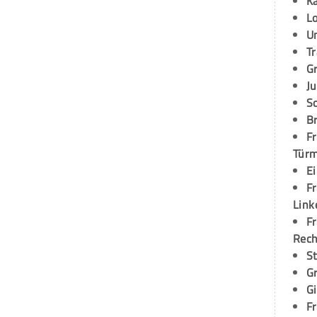
K
L
U
T
G
Ju
S
Br
Fr
Tür
E
Fr
Link
Fr
Rec
S
G
G
Fr