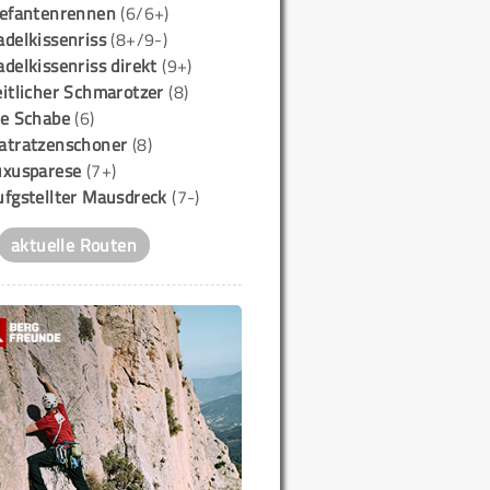
lefantenrennen
(6/6+)
delkissenriss
(8+/9-)
delkissenriss direkt
(9+)
itlicher Schmarotzer
(8)
ie Schabe
(6)
atratzenschoner
(8)
uxusparese
(7+)
ufgstellter Mausdreck
(7-)
aktuelle Routen