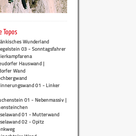
e Topos
ränkisches Wunderland
egelstein 03 - Sonntagsfahrer
tierkampfarena
eudorfer Hauswand |
orfer Wand
ochbergwand
rinnerungswand 01 - Linker
uchenstein 01 - Nebenmassiv |
ensteinchen
iselawand 01 - Mutterwand
iselawand 02 - Opitz
enkweg