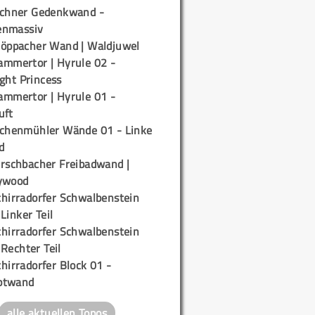
ichner Gedenkwand -
enmassiv
töppacher Wand | Waldjuwel
ammertor | Hyrule 02 -
ight Princess
ammertor | Hyrule 01 -
uft
ichenmühler Wände 01 - Linke
d
irschbacher Freibadwand |
ywood
chirradorfer Schwalbenstein
 Linker Teil
chirradorfer Schwalbenstein
 Rechter Teil
hirradorfer Block 01 -
ptwand
alle aktuellen Topos