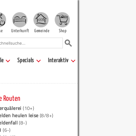
ke
Unterkunft
Gemeinde
Shop
le
Specials
Interaktiv
e Routen
erquälerei
(10+)
elden heulen leise
(8/8+)
eldenfall
(8-)
1
(6-)