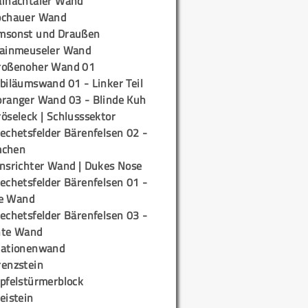
ainachtaler Wand
ochauer Wand
msonst und Draußen
rainmeuseler Wand
roßenoher Wand 01
biläumswand 01 - Linker Teil
oranger Wand 03 - Blinde Kuh
öseleck | Schlusssektor
echetsfelder Bärenfelsen 02 -
mchen
insrichter Wand | Dukes Nose
echetsfelder Bärenfelsen 01 -
e Wand
echetsfelder Bärenfelsen 03 -
hte Wand
tationenwand
renzstein
ipfelstürmerblock
eistein