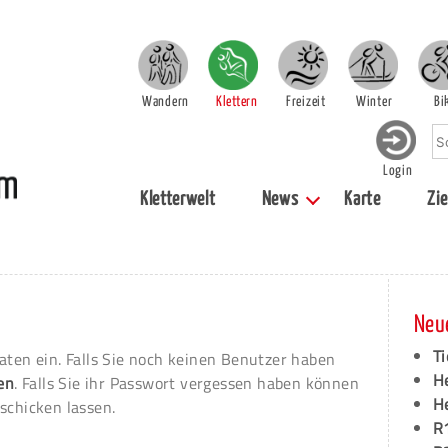
Wandern
Klettern
Freizeit
Winter
Bi
Login
Kletterwelt
News
Karte
Zie
Neu
Ti
aten ein. Falls Sie noch keinen Benutzer haben
H
ren
. Falls Sie ihr Passwort vergessen haben können
H
schicken lassen.
R