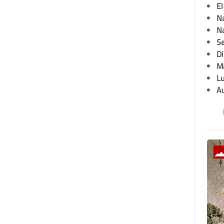
E
Na
Na
Se
D
M
L
A