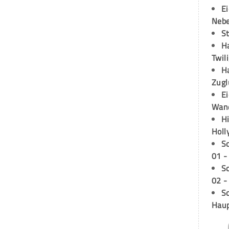
E
Neb
S
H
Twil
H
Zugl
E
Wan
H
Holl
S
01 -
S
02 -
Sc
Hau