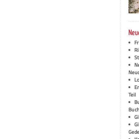
Neu
F
Ri
S
N
Neud
L
E
Teil
B
Buch
G
G
Ged