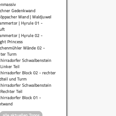
enmassiv
ichner Gedenkwand
töppacher Wand | Waldjuwel
ammertor | Hyrule 01 -
uft
ammertor | Hyrule 02 -
ight Princess
ichenmühler Wände 02 -
ter Turm
chirradorfer Schwalbenstein
 Linker Teil
hirradorfer Block 02 - rechter
teil und Turm
chirradorfer Schwalbenstein
 Rechter Teil
hirradorfer Block 01 -
ptwand
alle aktuellen Topos