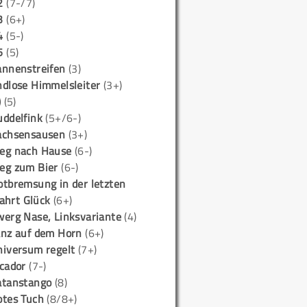
2
(7-/7)
3
(6+)
4
(5-)
5
(5)
annenstreifen
(3)
ndlose Himmelsleiter
(3+)
)
(5)
uddelfink
(5+/6-)
achsensausen
(3+)
eg nach Hause
(6-)
eg zum Bier
(6-)
otbremsung in der letzten
ahrt Glück
(6+)
werg Nase, Linksvariante
(4)
anz auf dem Horn
(6+)
niversum regelt
(7+)
icador
(7-)
atanstango
(8)
otes Tuch
(8/8+)