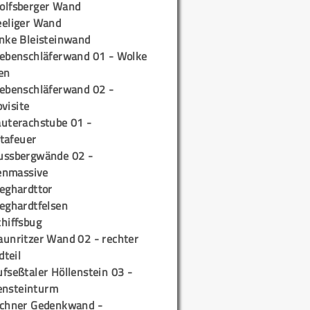
olfsberger Wand
eeliger Wand
inke Bleisteinwand
iebenschläferwand 01 - Wolke
en
iebenschläferwand 02 -
pvisite
auterachstube 01 -
tafeuer
ussbergwände 02 -
enmassive
ieghardttor
ieghardtfelsen
chiffsbug
aunritzer Wand 02 - rechter
teil
fseßtaler Höllenstein 03 -
ensteinturm
ichner Gedenkwand -