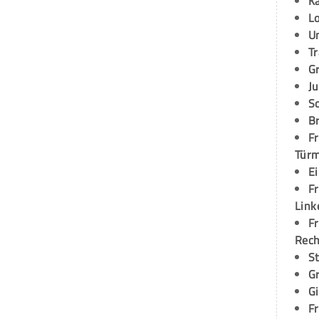
K
L
U
T
G
Ju
S
Br
Fr
Tür
E
Fr
Link
Fr
Rec
S
G
G
Fr