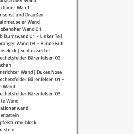
ainachtaler Wand
ochauer Wand
msonst und Draußen
rainmeuseler Wand
roßenoher Wand 01
biläumswand 01 - Linker Teil
oranger Wand 03 - Blinde Kuh
öseleck | Schlusssektor
echetsfelder Bärenfelsen 02 -
mchen
insrichter Wand | Dukes Nose
echetsfelder Bärenfelsen 01 -
e Wand
echetsfelder Bärenfelsen 03 -
hte Wand
tationenwand
renzstein
ipfelstürmerblock
eistein