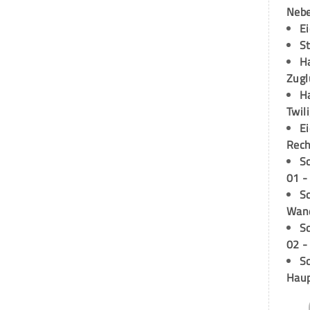
Neb
E
S
H
Zugl
H
Twil
E
Rech
S
01 -
Sc
Wand
S
02 -
Sc
Hau