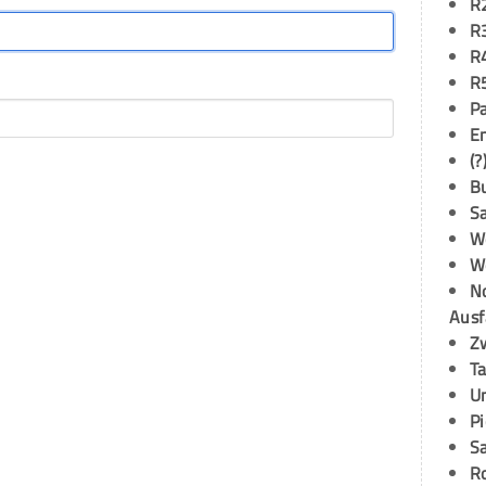
R
R
R
R
P
E
(?
B
S
W
W
N
Ausf
Z
T
U
P
S
R