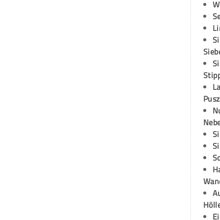
W
S
L
S
Sieb
S
Stip
L
Pusz
N
Neb
S
S
S
H
Wand
Au
Höll
E