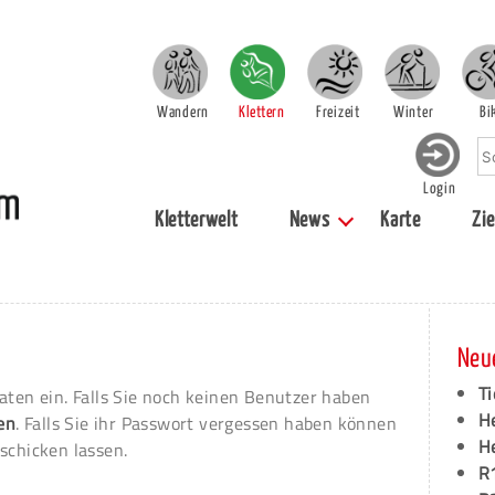
Wandern
Klettern
Freizeit
Winter
Bi
Login
Kletterwelt
News
Karte
Zie
Neu
Ti
aten ein. Falls Sie noch keinen Benutzer haben
H
ren
. Falls Sie ihr Passwort vergessen haben können
H
schicken lassen.
R