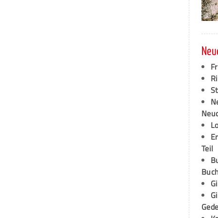
Neu
F
Ri
S
N
Neud
L
E
Teil
B
Buch
G
G
Ged