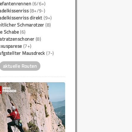
lefantenrennen
(6/6+)
delkissenriss
(8+/9-)
delkissenriss direkt
(9+)
itlicher Schmarotzer
(8)
ie Schabe
(6)
atratzenschoner
(8)
uxusparese
(7+)
ufgstellter Mausdreck
(7-)
aktuelle Routen