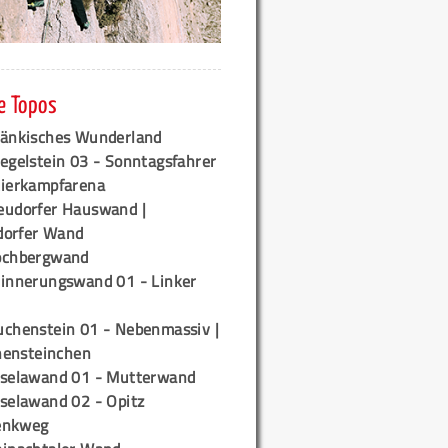
e Topos
ränkisches Wunderland
egelstein 03 - Sonntagsfahrer
tierkampfarena
eudorfer Hauswand |
orfer Wand
ochbergwand
rinnerungswand 01 - Linker
uchenstein 01 - Nebenmassiv |
ensteinchen
iselawand 01 - Mutterwand
iselawand 02 - Opitz
enkweg