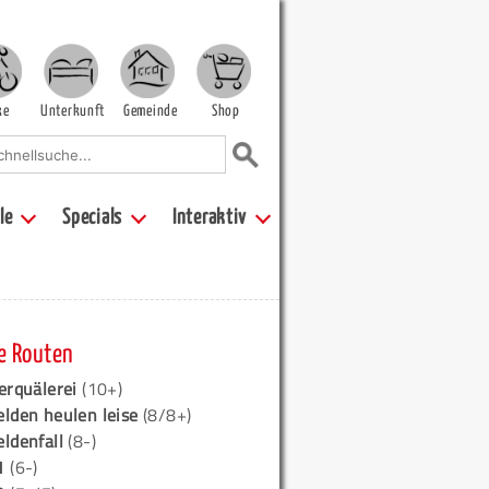
ke
Unterkunft
Gemeinde
Shop
le
Specials
Interaktiv
e Routen
erquälerei
(10+)
elden heulen leise
(8/8+)
eldenfall
(8-)
1
(6-)