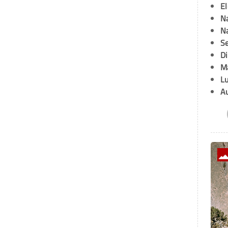
E
Na
Na
Se
D
M
L
A