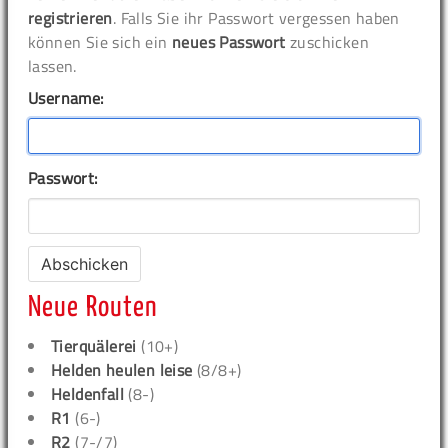
registrieren
. Falls Sie ihr Passwort vergessen haben
können Sie sich ein
neues Passwort
zuschicken
lassen.
Username:
Passwort:
Neue Routen
Tierquälerei
(10+)
Helden heulen leise
(8/8+)
Heldenfall
(8-)
R1
(6-)
R2
(7-/7)