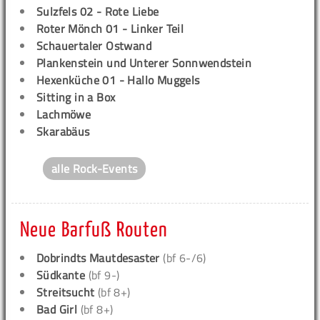
Sulzfels 02 - Rote Liebe
Roter Mönch 01 - Linker Teil
Schauertaler Ostwand
Plankenstein und Unterer Sonnwendstein
Hexenküche 01 - Hallo Muggels
Sitting in a Box
Lachmöwe
Skarabäus
alle Rock-Events
Neue Barfuß Routen
Dobrindts Mautdesaster
(bf 6-/6)
Südkante
(bf 9-)
Streitsucht
(bf 8+)
Bad Girl
(bf 8+)