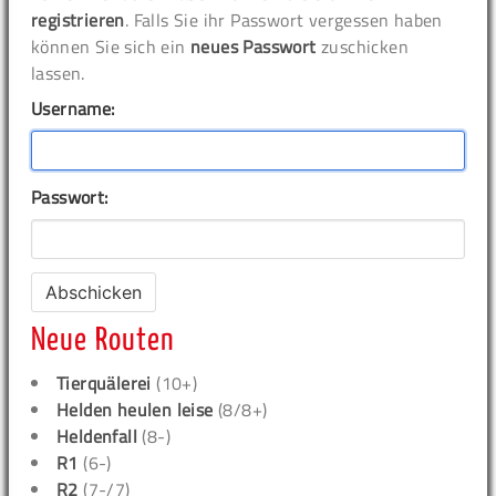
registrieren
. Falls Sie ihr Passwort vergessen haben
können Sie sich ein
neues Passwort
zuschicken
lassen.
Username:
Passwort:
Neue Routen
Tierquälerei
(10+)
Helden heulen leise
(8/8+)
Heldenfall
(8-)
R1
(6-)
R2
(7-/7)