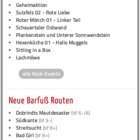
Geheimaktion
Sulzfels 02 - Rote Liebe
Roter Mönch 01 - Linker Teil
Schauertaler Ostwand
Plankenstein und Unterer Sonnwendstein
Hexenküche 01 - Hallo Muggels
Sitting in a Box
Lachmöwe
alle Rock-Events
Neue Barfuß Routen
Dobrindts Mautdesaster
(bf 6-/6)
Südkante
(bf 9-)
Streitsucht
(bf 8+)
Bad Girl
(bf 8+)