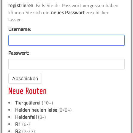
registrieren
. Falls Sie ihr Passwort vergessen haben
können Sie sich ein
neues Passwort
zuschicken
lassen.
Username:
Passwort:
Neue Routen
Tierquälerei
(10+)
Helden heulen leise
(8/8+)
Heldenfall
(8-)
R1
(6-)
R2
(7-/7)