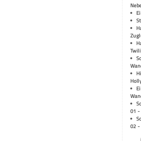
Neb
E
S
H
Zugl
H
Twil
Sc
Wand
H
Holl
E
Wan
S
01 -
S
02 -