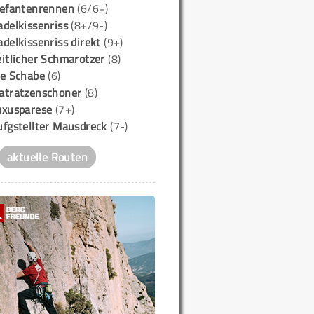
lefantenrennen
(6/6+)
delkissenriss
(8+/9-)
delkissenriss direkt
(9+)
itlicher Schmarotzer
(8)
ie Schabe
(6)
atratzenschoner
(8)
uxusparese
(7+)
ufgstellter Mausdreck
(7-)
aktuelle Routen