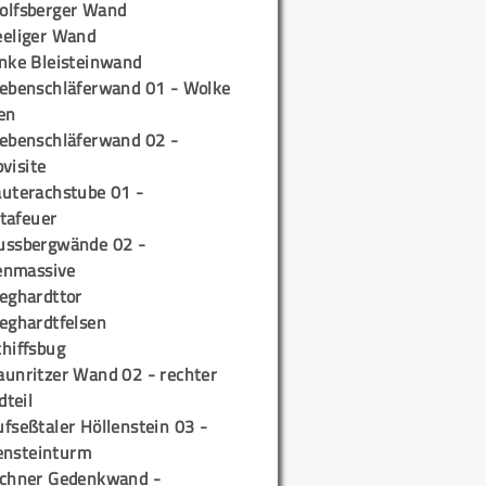
olfsberger Wand
eeliger Wand
inke Bleisteinwand
iebenschläferwand 01 - Wolke
en
iebenschläferwand 02 -
pvisite
auterachstube 01 -
tafeuer
ussbergwände 02 -
enmassive
ieghardttor
ieghardtfelsen
chiffsbug
aunritzer Wand 02 - rechter
teil
fseßtaler Höllenstein 03 -
ensteinturm
ichner Gedenkwand -