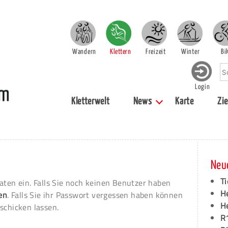
Wandern
Klettern
Freizeit
Winter
Bi
Login
Kletterwelt
News
Karte
Zie
Neu
Ti
aten ein. Falls Sie noch keinen Benutzer haben
H
ren
. Falls Sie ihr Passwort vergessen haben können
H
schicken lassen.
R