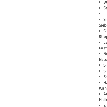
W
S
L
S
Sieb
S
Stip
L
Pusz
N
Neb
S
S
S
H
Wand
Au
Höll
E