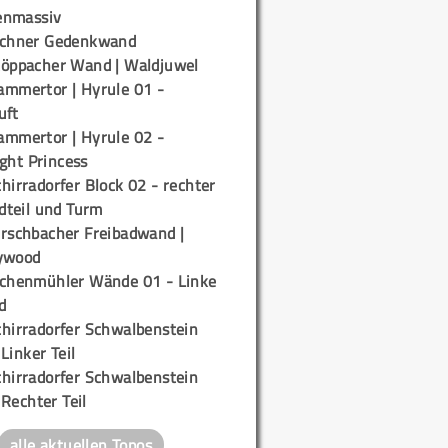
enmassiv
ichner Gedenkwand
töppacher Wand | Waldjuwel
ammertor | Hyrule 01 -
uft
ammertor | Hyrule 02 -
ight Princess
hirradorfer Block 02 - rechter
teil und Turm
irschbacher Freibadwand |
ywood
ichenmühler Wände 01 - Linke
d
chirradorfer Schwalbenstein
 Linker Teil
chirradorfer Schwalbenstein
 Rechter Teil
alle aktuellen Topos