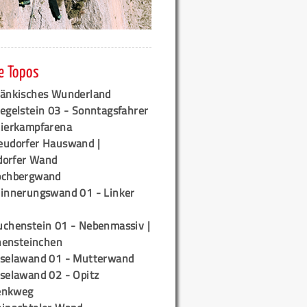
e Topos
ränkisches Wunderland
egelstein 03 - Sonntagsfahrer
tierkampfarena
eudorfer Hauswand |
orfer Wand
ochbergwand
rinnerungswand 01 - Linker
uchenstein 01 - Nebenmassiv |
ensteinchen
iselawand 01 - Mutterwand
iselawand 02 - Opitz
enkweg