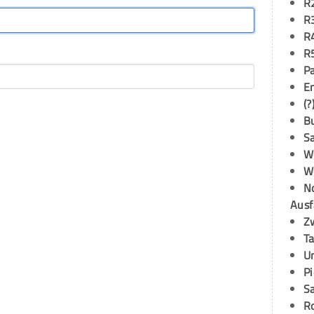
R
R
R
R
P
E
(?
B
S
W
W
N
Ausf
Z
T
U
P
S
R