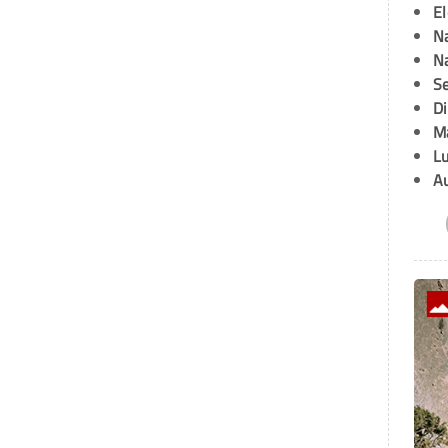
E
Na
Na
Se
D
M
L
A