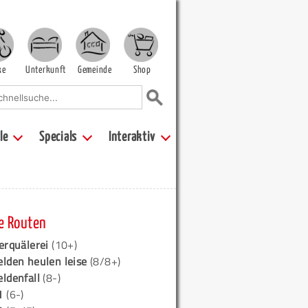
ke
Unterkunft
Gemeinde
Shop
le
Specials
Interaktiv
e Routen
erquälerei
(10+)
elden heulen leise
(8/8+)
eldenfall
(8-)
1
(6-)