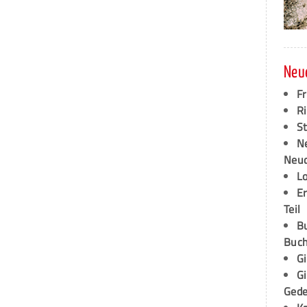
Neu
F
Ri
S
N
Neud
L
E
Teil
B
Buch
G
G
Ged