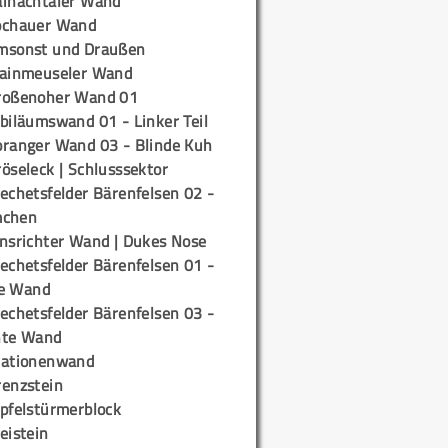
ainachtaler Wand
ochauer Wand
msonst und Draußen
rainmeuseler Wand
roßenoher Wand 01
biläumswand 01 - Linker Teil
oranger Wand 03 - Blinde Kuh
öseleck | Schlusssektor
echetsfelder Bärenfelsen 02 -
mchen
insrichter Wand | Dukes Nose
echetsfelder Bärenfelsen 01 -
e Wand
echetsfelder Bärenfelsen 03 -
hte Wand
tationenwand
renzstein
ipfelstürmerblock
eistein