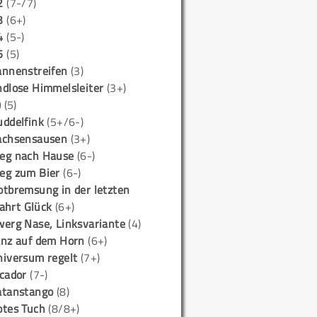
2
(7-/7)
3
(6+)
4
(5-)
5
(5)
annenstreifen
(3)
ndlose Himmelsleiter
(3+)
)
(5)
uddelfink
(5+/6-)
achsensausen
(3+)
eg nach Hause
(6-)
eg zum Bier
(6-)
otbremsung in der letzten
ahrt Glück
(6+)
werg Nase, Linksvariante
(4)
anz auf dem Horn
(6+)
niversum regelt
(7+)
icador
(7-)
atanstango
(8)
otes Tuch
(8/8+)