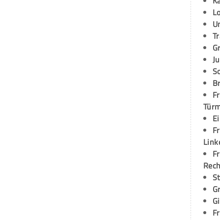
K
L
U
T
G
Ju
S
Br
Fr
Tür
E
Fr
Link
Fr
Rec
S
G
G
Fr