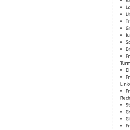
K
L
U
T
G
Ju
S
Br
Fr
Tür
E
Fr
Link
Fr
Rec
S
G
G
Fr