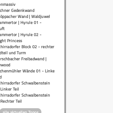
enmassiv
ichner Gedenkwand
töppacher Wand | Waldjuwel
ammertor | Hyrule 01 -
uft
ammertor | Hyrule 02 -
ight Princess
hirradorfer Block 02 - rechter
teil und Turm
irschbacher Freibadwand |
ywood
ichenmühler Wände 01 - Linke
d
chirradorfer Schwalbenstein
 Linker Teil
chirradorfer Schwalbenstein
 Rechter Teil
alle aktuellen Topos