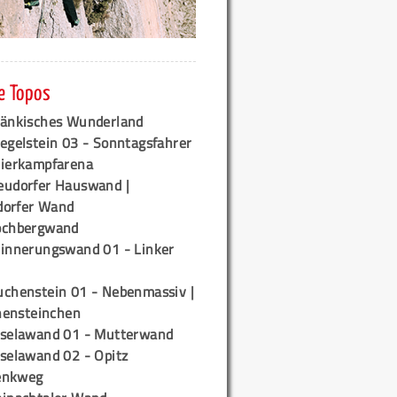
e Topos
ränkisches Wunderland
egelstein 03 - Sonntagsfahrer
tierkampfarena
eudorfer Hauswand |
orfer Wand
ochbergwand
rinnerungswand 01 - Linker
uchenstein 01 - Nebenmassiv |
ensteinchen
iselawand 01 - Mutterwand
iselawand 02 - Opitz
enkweg