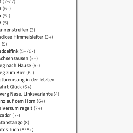
2
(7-/7)
3
(6+)
4
(5-)
5
(5)
annenstreifen
(3)
ndlose Himmelsleiter
(3+)
)
(5)
uddelfink
(5+/6-)
achsensausen
(3+)
eg nach Hause
(6-)
eg zum Bier
(6-)
otbremsung in der letzten
ahrt Glück
(6+)
werg Nase, Linksvariante
(4)
anz auf dem Horn
(6+)
niversum regelt
(7+)
icador
(7-)
atanstango
(8)
otes Tuch
(8/8+)