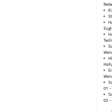
Neb
E
S
H
Zugl
H
Twil
Sc
Wand
H
Holl
E
Wan
S
01 -
S
02 -