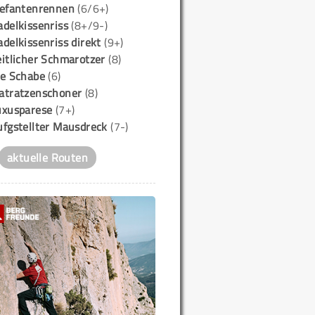
lefantenrennen
(6/6+)
delkissenriss
(8+/9-)
delkissenriss direkt
(9+)
itlicher Schmarotzer
(8)
ie Schabe
(6)
atratzenschoner
(8)
uxusparese
(7+)
ufgstellter Mausdreck
(7-)
aktuelle Routen