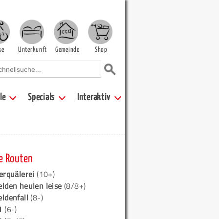
ke
Unterkunft
Gemeinde
Shop
le
Specials
Interaktiv
e Routen
erquälerei
(10+)
elden heulen leise
(8/8+)
eldenfall
(8-)
1
(6-)