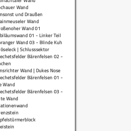
ainachtaler Wand
ochauer Wand
msonst und Draußen
rainmeuseler Wand
roßenoher Wand 01
biläumswand 01 - Linker Teil
oranger Wand 03 - Blinde Kuh
öseleck | Schlusssektor
echetsfelder Bärenfelsen 02 -
mchen
insrichter Wand | Dukes Nose
echetsfelder Bärenfelsen 01 -
e Wand
echetsfelder Bärenfelsen 03 -
hte Wand
tationenwand
renzstein
ipfelstürmerblock
eistein