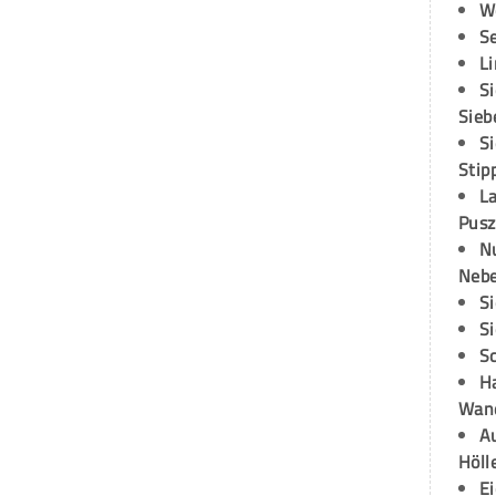
W
S
L
S
Sieb
S
Stip
L
Pusz
N
Neb
S
S
S
H
Wand
Au
Höll
E