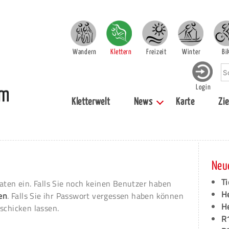
Wandern
Klettern
Freizeit
Winter
Bi
Login
Kletterwelt
News
Karte
Zie
Neu
Ti
aten ein. Falls Sie noch keinen Benutzer haben
H
ren
. Falls Sie ihr Passwort vergessen haben können
H
schicken lassen.
R