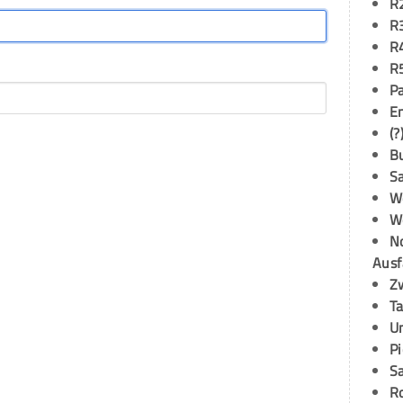
R
R
R
R
P
E
(?
B
S
W
W
N
Ausf
Z
T
U
P
S
R