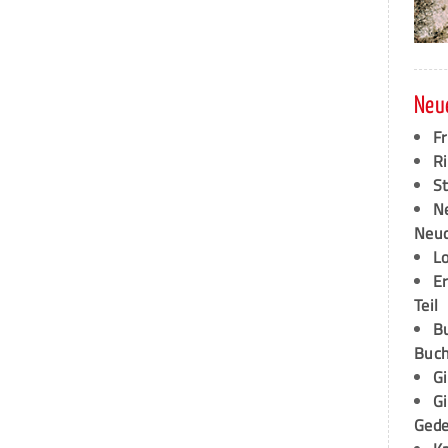
Neu
F
Ri
S
N
Neud
L
E
Teil
B
Buch
G
G
Ged