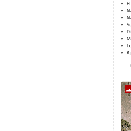
E
Na
Na
Se
D
M
L
A