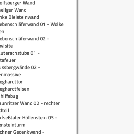
olfsberger Wand
eeliger Wand
inke Bleisteinwand
iebenschläferwand 01 - Wolke
en
iebenschläferwand 02 -
pvisite
auterachstube 01 -
tafeuer
ussbergwände 02 -
enmassive
ieghardttor
ieghardtfelsen
chiffsbug
aunritzer Wand 02 - rechter
teil
fseßtaler Höllenstein 03 -
ensteinturm
ichner Gedenkwand -