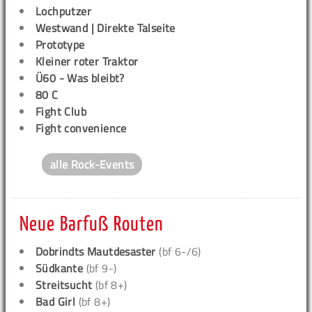
Lochputzer
Westwand | Direkte Talseite
Prototype
Kleiner roter Traktor
Ü60 - Was bleibt?
80 C
Fight Club
Fight convenience
alle Rock-Events
Neue Barfuß Routen
Dobrindts Mautdesaster
(bf 6-/6)
Südkante
(bf 9-)
Streitsucht
(bf 8+)
Bad Girl
(bf 8+)