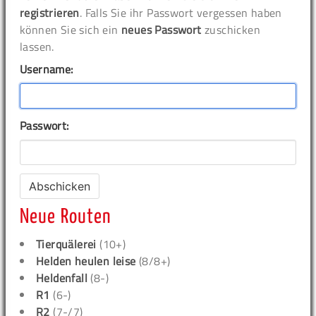
registrieren
. Falls Sie ihr Passwort vergessen haben
können Sie sich ein
neues Passwort
zuschicken
lassen.
Username:
Passwort:
Neue Routen
Tierquälerei
(10+)
Helden heulen leise
(8/8+)
Heldenfall
(8-)
R1
(6-)
R2
(7-/7)