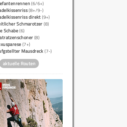
lefantenrennen
(6/6+)
delkissenriss
(8+/9-)
delkissenriss direkt
(9+)
itlicher Schmarotzer
(8)
ie Schabe
(6)
atratzenschoner
(8)
uxusparese
(7+)
ufgstellter Mausdreck
(7-)
aktuelle Routen