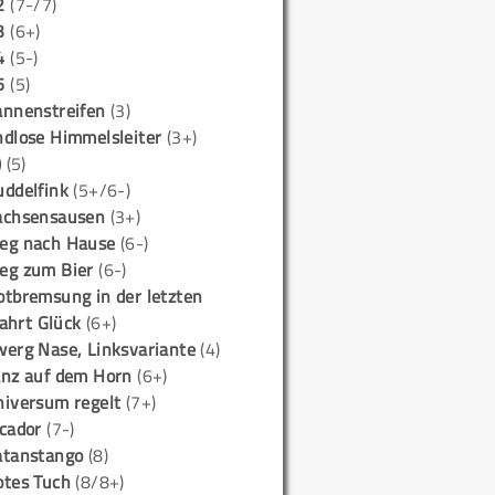
2
(7-/7)
3
(6+)
4
(5-)
5
(5)
annenstreifen
(3)
ndlose Himmelsleiter
(3+)
)
(5)
uddelfink
(5+/6-)
achsensausen
(3+)
eg nach Hause
(6-)
eg zum Bier
(6-)
otbremsung in der letzten
ahrt Glück
(6+)
werg Nase, Linksvariante
(4)
anz auf dem Horn
(6+)
niversum regelt
(7+)
icador
(7-)
atanstango
(8)
otes Tuch
(8/8+)