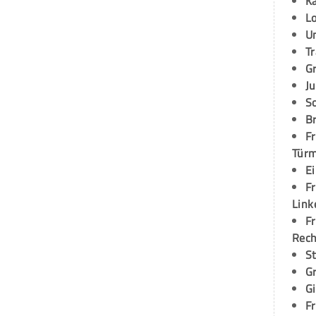
K
L
U
T
G
Ju
S
Br
Fr
Tür
E
Fr
Link
Fr
Rec
S
G
G
Fr