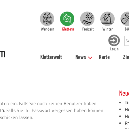
Wandern
Klettern
Freizeit
Winter
Bi
Login
Kletterwelt
News
Karte
Zie
Neu
Ti
aten ein. Falls Sie noch keinen Benutzer haben
H
ren
. Falls Sie ihr Passwort vergessen haben können
H
schicken lassen.
R