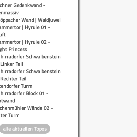
ichner Gedenkwand -
enmassiv
töppacher Wand | Waldjuwel
ammertor | Hyrule 01 -
uft
ammertor | Hyrule 02 -
ight Princess
chirradorfer Schwalbenstein
 Linker Teil
chirradorfer Schwalbenstein
 Rechter Teil
zendorfer Turm
hirradorfer Block 01 -
ptwand
ichenmühler Wände 02 -
ter Turm
alle aktuellen Topos