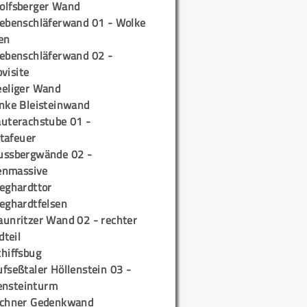
olfsberger Wand
iebenschläferwand 01 - Wolke
en
iebenschläferwand 02 -
pvisite
eeliger Wand
inke Bleisteinwand
auterachstube 01 -
tafeuer
ussbergwände 02 -
enmassive
ieghardttor
ieghardtfelsen
aunritzer Wand 02 - rechter
teil
chiffsbug
fseßtaler Höllenstein 03 -
ensteinturm
ichner Gedenkwand