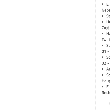
E
Neb
S
H
Zugl
H
Twil
S
01 -
S
02 -
A
Sc
Hau
E
Rech