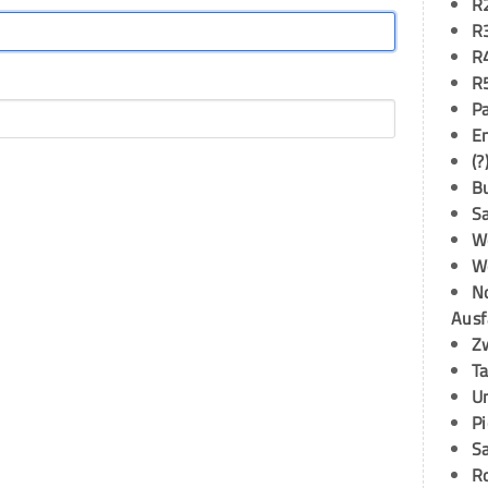
R
R
R
R
P
E
(?
B
S
W
W
N
Ausf
Z
T
U
P
S
R