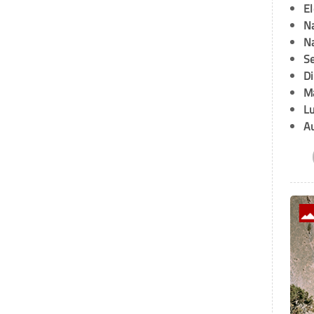
E
Na
Na
Se
D
M
L
A