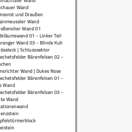
ainachtaler Wand
ochauer Wand
msonst und Draußen
rainmeuseler Wand
roßenoher Wand 01
biläumswand 01 - Linker Teil
oranger Wand 03 - Blinde Kuh
öseleck | Schlusssektor
echetsfelder Bärenfelsen 02 -
mchen
insrichter Wand | Dukes Nose
echetsfelder Bärenfelsen 01 -
e Wand
echetsfelder Bärenfelsen 03 -
hte Wand
tationenwand
renzstein
ipfelstürmerblock
eistein