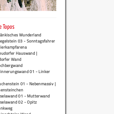
e Topos
ränkisches Wunderland
egelstein 03 - Sonntagsfahrer
tierkampfarena
eudorfer Hauswand |
orfer Wand
ochbergwand
rinnerungswand 01 - Linker
uchenstein 01 - Nebenmassiv |
ensteinchen
iselawand 01 - Mutterwand
iselawand 02 - Opitz
enkweg