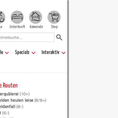
ke
Unterkunft
Gemeinde
Shop
le
Specials
Interaktiv
e Routen
erquälerei
(10+)
elden heulen leise
(8/8+)
eldenfall
(8-)
1
(6-)