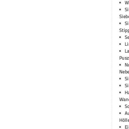
W
S
Sieb
S
Stip
S
L
L
Pusz
N
Neb
S
S
H
Wand
S
Au
Höll
E