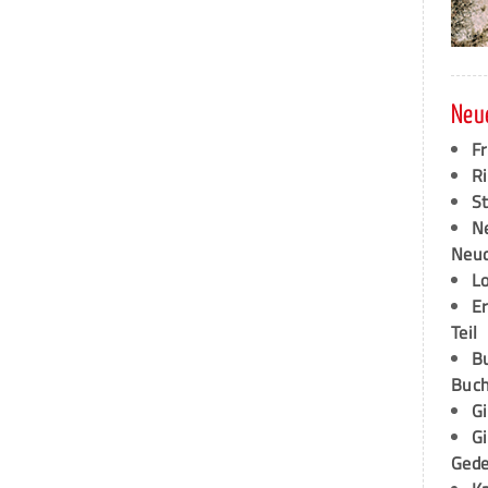
Neu
F
Ri
S
N
Neud
L
E
Teil
B
Buch
G
G
Ged