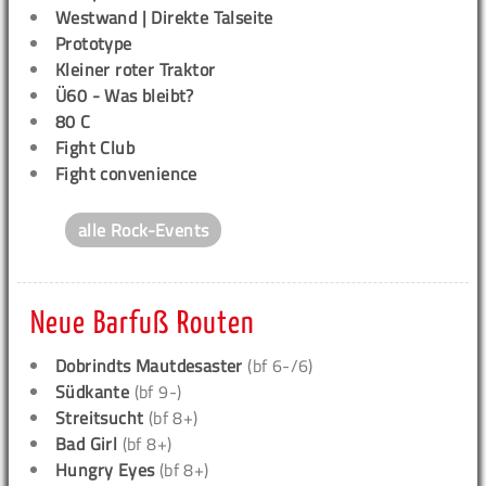
Westwand | Direkte Talseite
Prototype
Kleiner roter Traktor
Ü60 - Was bleibt?
80 C
Fight Club
Fight convenience
alle Rock-Events
Neue Barfuß Routen
Dobrindts Mautdesaster
(bf 6-/6)
Südkante
(bf 9-)
Streitsucht
(bf 8+)
Bad Girl
(bf 8+)
Hungry Eyes
(bf 8+)