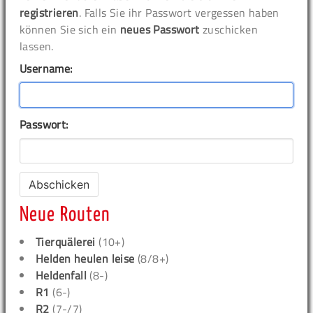
registrieren
. Falls Sie ihr Passwort vergessen haben
können Sie sich ein
neues Passwort
zuschicken
lassen.
Username:
Passwort:
Neue Routen
Tierquälerei
(10+)
Helden heulen leise
(8/8+)
Heldenfall
(8-)
R1
(6-)
R2
(7-/7)