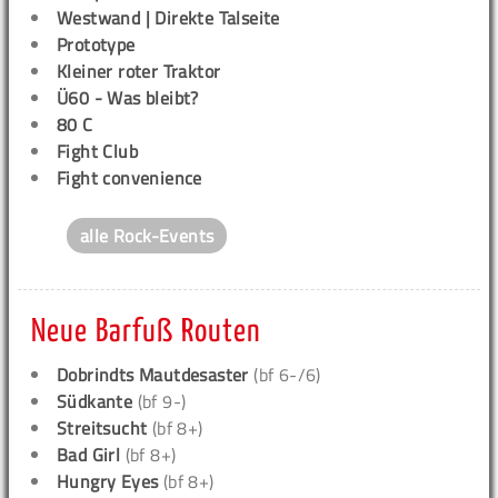
Westwand | Direkte Talseite
Prototype
Kleiner roter Traktor
Ü60 - Was bleibt?
80 C
Fight Club
Fight convenience
alle Rock-Events
Neue Barfuß Routen
Dobrindts Mautdesaster
(bf 6-/6)
Südkante
(bf 9-)
Streitsucht
(bf 8+)
Bad Girl
(bf 8+)
Hungry Eyes
(bf 8+)