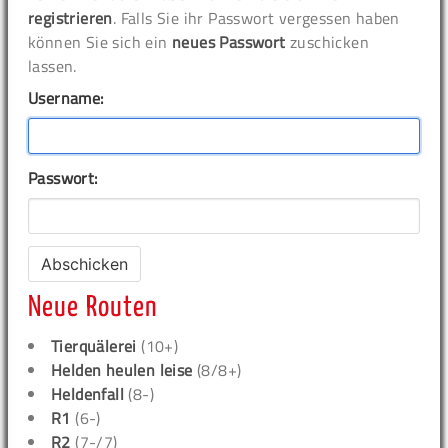
registrieren
. Falls Sie ihr Passwort vergessen haben
können Sie sich ein
neues Passwort
zuschicken
lassen.
Username:
Passwort:
Neue Routen
Tierquälerei
(10+)
Helden heulen leise
(8/8+)
Heldenfall
(8-)
R1
(6-)
R2
(7-/7)