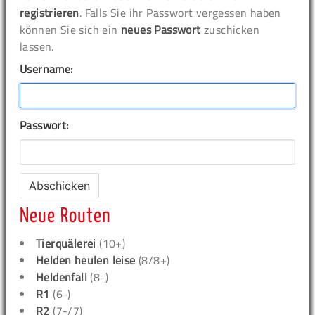
registrieren
. Falls Sie ihr Passwort vergessen haben
können Sie sich ein
neues Passwort
zuschicken
lassen.
Username:
Passwort:
Neue Routen
Tierquälerei
(10+)
Helden heulen leise
(8/8+)
Heldenfall
(8-)
R1
(6-)
R2
(7-/7)