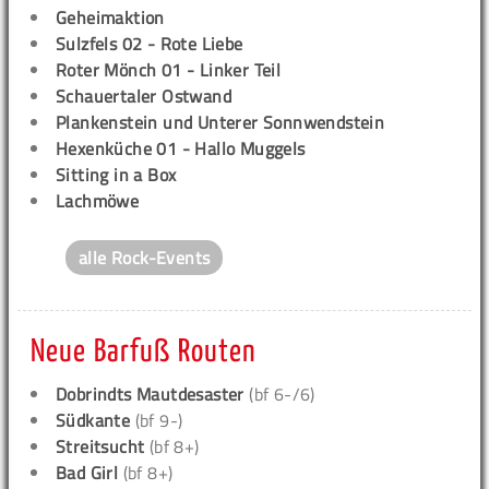
Geheimaktion
Sulzfels 02 - Rote Liebe
Roter Mönch 01 - Linker Teil
Schauertaler Ostwand
Plankenstein und Unterer Sonnwendstein
Hexenküche 01 - Hallo Muggels
Sitting in a Box
Lachmöwe
alle Rock-Events
Neue Barfuß Routen
Dobrindts Mautdesaster
(bf 6-/6)
Südkante
(bf 9-)
Streitsucht
(bf 8+)
Bad Girl
(bf 8+)