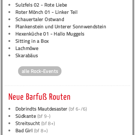
Sulzfels 02 - Rote Liebe
Roter Mönch 01 - Linker Teil
Schauertaler Ostwand
Plankenstein und Unterer Sonnwendstein
Hexenküche 01 - Hallo Muggels
Sitting in a Box
Lachmöwe
Skarabäus
alle Rock-Events
Neue Barfuß Routen
Dobrindts Mautdesaster
(bf 6-/6)
Südkante
(bf 9-)
Streitsucht
(bf 8+)
Bad Girl
(bf 8+)