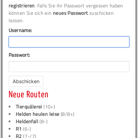
registrieren
. Falls Sie ihr Passwort vergessen haben
können Sie sich ein
neues Passwort
zuschicken
lassen.
Username:
Passwort:
Neue Routen
Tierquälerei
(10+)
Helden heulen leise
(8/8+)
Heldenfall
(8-)
R1
(6-)
R2
(7-/7)