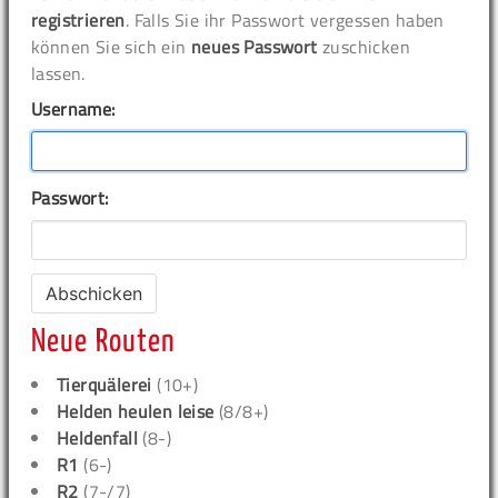
registrieren
. Falls Sie ihr Passwort vergessen haben
können Sie sich ein
neues Passwort
zuschicken
lassen.
Username:
Passwort:
Neue Routen
Tierquälerei
(10+)
Helden heulen leise
(8/8+)
Heldenfall
(8-)
R1
(6-)
R2
(7-/7)